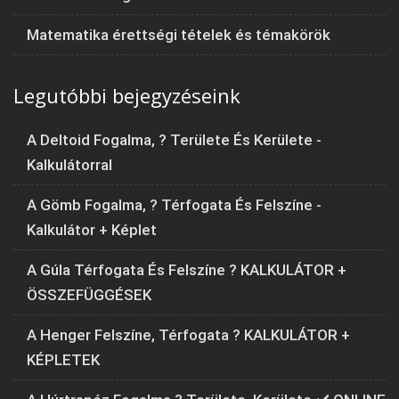
Matematika érettségi tételek és témakörök
Legutóbbi bejegyzéseink
A Deltoid Fogalma, ? Területe És Kerülete -
Kalkulátorral
A Gömb Fogalma, ? Térfogata És Felszíne -
Kalkulátor + Képlet
A Gúla Térfogata És Felszíne ? KALKULÁTOR +
ÖSSZEFÜGGÉSEK
A Henger Felszíne, Térfogata ? KALKULÁTOR +
KÉPLETEK