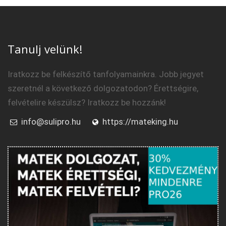
Tanulj velünk!
Iratkozz be felkészítő tanfolyamainkra. Jobb jegyet
szeretnél a következő dolgozatodon? Érettségire,
felvételire készülsz? Iratkozz be hozzánk!
info@sulipro.hu
https://mateking.hu