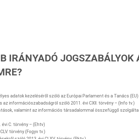
BB IRÁNYADÓ JOGSZABÁLYOK 
MRE?
es adatok kezeléséről szóló az Európai Parlament és a Tanács (EU)
 az információszabadságról szóló 2011. évi CXII. törvény – (Info tv.)
atások, valamint az információs társadalommal összefüggő szolgáltat
 évi C. törvény – (Ehtv)
LV. törvény (Fogyv tv.)
ekről szóló 2013. évi CLXV. törvény. (Pktv.)