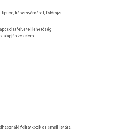
típusa, képernyőméret, földrajzi
kapcsolatfelvételi lehetőség
s alapján kezelem.
asználó feliratkozik az email listára,