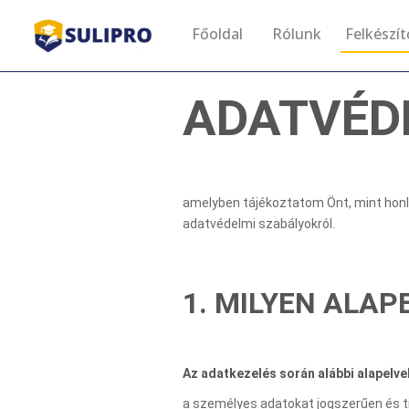
Főoldal
Rólunk
Felkészí
ADATVÉD
amelyben tájékoztatom Önt, mint honl
adatvédelmi szabályokról.
1. MILYEN ALA
Az adatkezelés során alábbi alapelv
a személyes adatokat jogszerűen és 