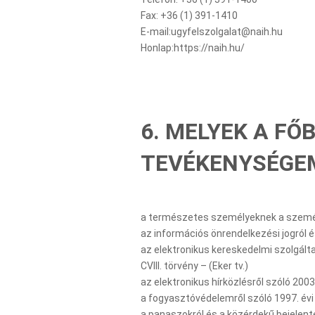
Fax: +36 (1) 391-1410
E-mail:ugyfelszolgalat@naih.hu
Honlap:https://naih.hu/
6. MELYEK A FŐ
TEVÉKENYSÉGE
a természetes személyeknek a személy
az információs önrendelkezési jogról és
az elektronikus kereskedelmi szolgált
CVIII. törvény – (Eker tv.)
az elektronikus hírközlésről szóló 2003.
a fogyasztóvédelemről szóló 1997. évi C
a panaszokról és a közérdekű bejelentés