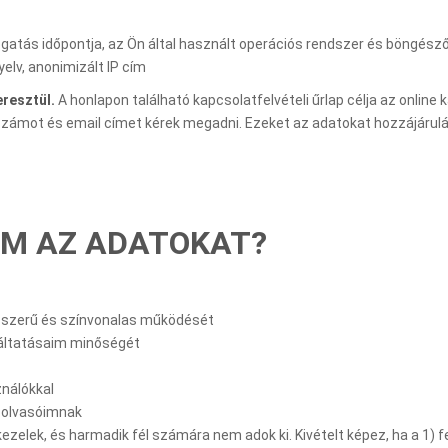
gatás időpontja, az Ön által használt operációs rendszer és böngésző 
yelv, anonimizált IP cím
resztül.
A honlapon található kapcsolatfelvételi űrlap célja az online 
nszámot és email címet kérek megadni. Ezeket az adatokat hozzájárulá
LEM AZ ADATOKAT?
sszerű és színvonalas működését
gáltatásaim minőségét
nálókkal
k olvasóimnak
lek, és harmadik fél számára nem adok ki. Kivételt képez, ha a 1) felh