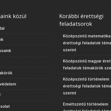
aink közül
Korábbi érettségi
feladatsorok
dal
Középszintű matematika
nk
érettségi feladatok tém
szerint
usaink
Középszintű magyar éret
feladatok témakörök sze
akörök
Középszintű történelem
védelem
érettségi feladatok tém
szerint
F
Emeltszintű történelem
solat
érettségi feladatok tém