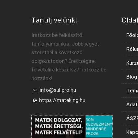
Tanulj velünk!
Oldal
Iratkozz be felkészítő
Főol
tanfolyamainkra. Jobb jegyet
Rólu
szeretnél a következő
dolgozatodon? Érettségire,
Kurz
felvételire készülsz? Iratkozz be
Blog
hozzánk!
info@sulipro.hu
Tém
https://mateking.hu
Adat
ÁSZ
Kapc