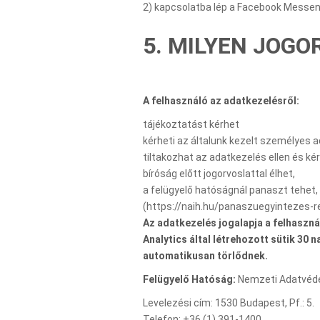
2) kapcsolatba lép a Facebook Messen
5. MILYEN JOG
A felhasználó az adatkezelésről:
tájékoztatást kérhet
kérheti az általunk kezelt személyes a
tiltakozhat az adatkezelés ellen és kér
bíróság előtt jogorvoslattal élhet,
a felügyelő hatóságnál panaszt tehet,
(https://naih.hu/panaszuegyintezes-re
Az adatkezelés jogalapja a felhaszná
Analytics által létrehozott sütik 30
automatikusan törlődnek.
Felügyelő Hatóság:
Nemzeti Adatvédel
Levelezési cím: 1530 Budapest, Pf.: 5.
Telefon: +36 (1) 391-1400