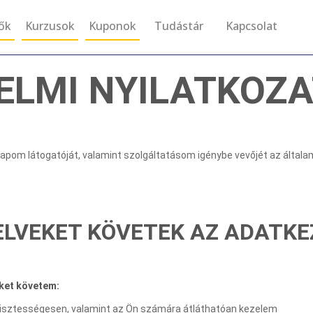
tők
Kurzusok
Kuponok
Tudástár
Kapcsolat
ELMI NYILATKOZA
apom látogatóját, valamint szolgáltatásom igénybe vevőjét az általa
PELVEKET KÖVETEK AZ ADATK
eket követem:
tisztességesen, valamint az Ön számára átláthatóan kezelem