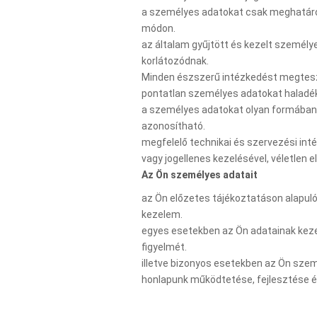
a személyes adatokat csak meghatároz
módon.
az általam gyűjtött és kezelt személy
korlátozódnak.
Minden észszerű intézkedést megtesze
pontatlan személyes adatokat haladék
a személyes adatokat olyan formában 
azonosítható.
megfelelő technikai és szervezési in
vagy jogellenes kezelésével, véletle
Az Ön személyes adatait
az Ön előzetes tájékoztatáson alapul
kezelem.
egyes esetekben az Ön adatainak kezelé
figyelmét.
illetve bizonyos esetekben az Ön sze
honlapunk működtetése, fejlesztése é