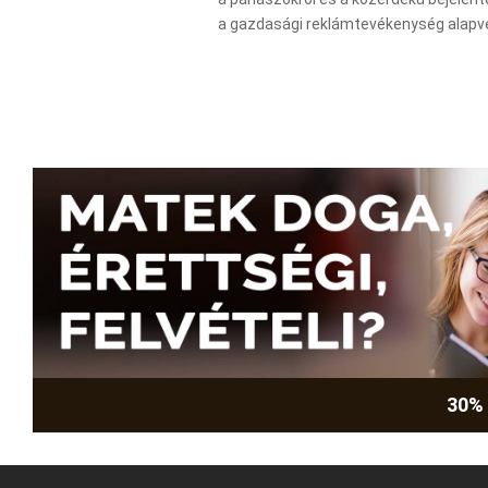
a gazdasági reklámtevékenység alapvető 
30%