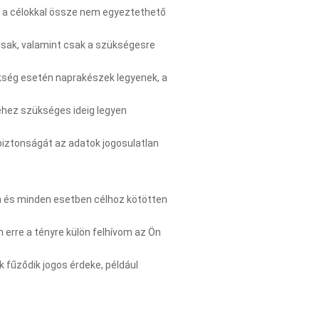
 a célokkal össze nem egyeztethető
nsak, valamint csak a szükségesre
kség esetén naprakészek legyenek, a
éhez szükséges ideig legyen
iztonságát az adatok jogosulatlan
n és minden esetben célhoz kötötten
 erre a tényre külön felhívom az Ön
fűződik jogos érdeke, például