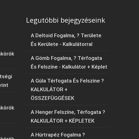
Legutóbbi bejegyzéseink
A Deltoid Fogalma, ? Területe
És Kerülete - Kalkulátorral
akörök
A Gömb Fogalma, ? Térfogata
És Felszíne - Kalkulátor + Képlet
tségi
A Gúla Térfogata És Felszíne ?
rint
KALKULÁTOR +
ÖSSZEFÜGGÉSEK
akörök
A Henger Felszíne, Térfogata ?
KALKULÁTOR + KÉPLETEK
A Húrtrapéz Fogalma ?
akörök