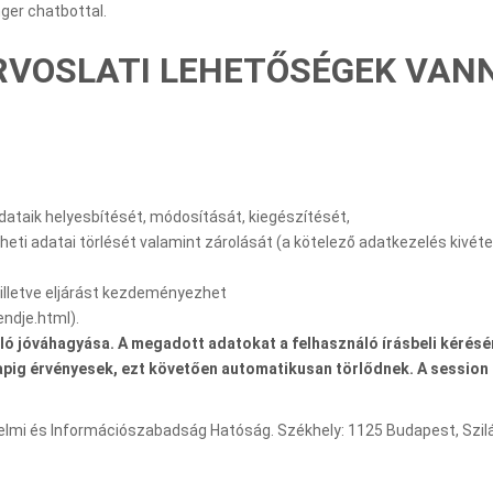
ger chatbottal.
ORVOSLATI LEHETŐSÉGEK VAN
dataik helyesbítését, módosítását, kiegészítését,
heti adatai törlését valamint zárolását (a kötelező adatkezelés kivétel
 illetve eljárást kezdeményezhet
ndje.html).
ló jóváhagyása. A megadott adatokat a felhasználó írásbeli kérésér
 napig érvényesek, ezt követően automatikusan törlődnek. A session
mi és Információszabadság Hatóság. Székhely: 1125 Budapest, Szilág