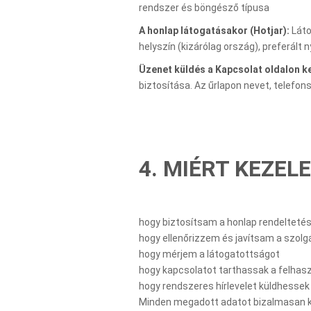
rendszer és böngésző típusa
A honlap látogatásakor (Hotjar):
Láto
helyszín (kizárólag ország), preferált n
Üzenet küldés a Kapcsolat oldalon ke
biztosítása. Az űrlapon nevet, telefo
4. MIÉRT KEZE
hogy biztosítsam a honlap rendelteté
hogy ellenőrizzem és javítsam a szol
hogy mérjem a látogatottságot
hogy kapcsolatot tarthassak a felhasz
hogy rendszeres hírlevelet küldhesse
Minden megadott adatot bizalmasan keze