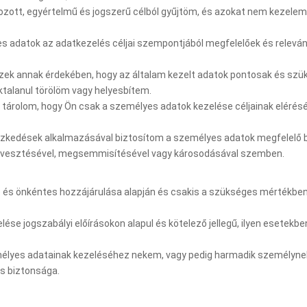
ott, egyértelmű és jogszerű célból gyűjtöm, és azokat nem kezelem
es adatok az adatkezelés céljai szempontjából megfelelőek és relevá
k annak érdekében, hogy az általam kezelt adatok pontosak és szü
talanul törölöm vagy helyesbítem.
tárolom, hogy Ön csak a személyes adatok kezelése céljainak elérés
tézkedések alkalmazásával biztosítom a személyes adatok megfelelő b
n elvesztésével, megsemmisítésével vagy károsodásával szemben.
ó és önkéntes hozzájárulása alapján és csakis a szükséges mértékbe
se jogszabályi előírásokon alapul és kötelező jellegű, ilyen esetekben
mélyes adatainak kezeléséhez nekem, vagy pedig harmadik személynek 
s biztonsága.