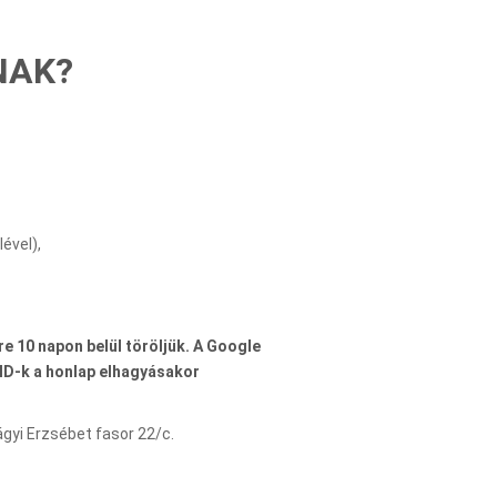
NAK?
ével),
e 10 napon belül töröljük. A Google
 ID-k a honlap elhagyásakor
yi Erzsébet fasor 22/c.