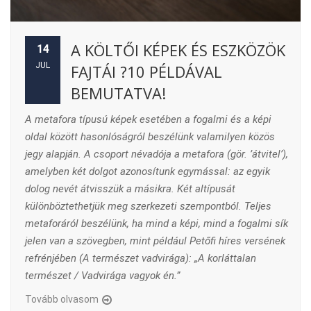
A KÖLTŐI KÉPEK ÉS ESZKÖZÖK
14
JUL
FAJTÁI ?10 PÉLDÁVAL
BEMUTATVA!
A metafora típusú képek esetében a fogalmi és a képi
oldal között hasonlóságról beszélünk valamilyen közös
jegy alapján. A csoport névadója a metafora (gör. ’átvitel’),
amelyben két dolgot azonosítunk egymással: az egyik
dolog nevét átvisszük a másikra. Két altípusát
különböztethetjük meg szerkezeti szempontból. Teljes
metaforáról
beszélünk, ha mind a képi, mind a fogalmi sík
jelen van a szövegben, mint például Petőfi híres versének
refrénjében (A természet vadvirága): „A korláttalan
természet / Vadvirága vagyok én.”
Tovább olvasom