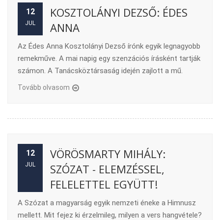
KOSZTOLÁNYI DEZSŐ: ÉDES
12
JUL
ANNA
Az Édes Anna Kosztolányi Dezső írónk egyik legnagyobb
remekműve. A mai napig egy szenzációs írásként tartják
számon. A Tanácsköztársaság idején zajlott a mű.
Tovább olvasom
VÖRÖSMARTY MIHÁLY:
12
JUL
SZÓZAT - ELEMZÉSSEL,
FELELETTEL EGYÜTT!
A Szózat a magyarság egyik nemzeti éneke a Himnusz
mellett. Mit fejez ki érzelmileg, milyen a vers hangvétele?