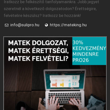
Iratkozz be felkészítő tanfolyamainkra. Jobb jegyet
szeretnél a következő dolgozatodon? Érettségire,
felvételire készülsz? Iratkozz be hozzánk!
info@sulipro.hu
https://mateking.hu