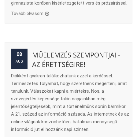
gimnazista korában kísérletezgetett vers és prózaírással.
Tovább olvasom
MŰELEMZÉS SZEMPONTJAI -
08
AUG
AZ ÉRETTSÉGIRE!
Diákként gyakran találkozhatunk ezzel a kérdéssel.
Természetes folyamat, hogy szeretnénk megérteni, amit
tanulunk. Válaszokat kapni a miértekre. Nos, a
szövegértés képessége talán napjainkban még
jelentőségteljesebb, mint a történelmünk során bármikor.
A 21. század az információ százada. Az internetnek és az
online világnak köszönhetően, hatalmas mennyiségű
információ jut el hozzánk napi szinten.