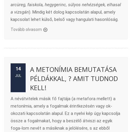
arcüreg, faiskola, hegygerinc, súlyos nehézségek, elhasal
a vizsgán
). Mindig két dolog kapcsolatán alapul, amely
kapcsolat lehet külső, belső vagy hangulati hasonlóság.
Tovább olvasom
A METONÍMIA BEMUTATÁSA
14
JUL
PÉLDÁKKAL, ? AMIT TUDNOD
KELL!
A névátvitelek másik fő fajtája (a metafora mellett) a
metonímia, amely a fogalmak érintkezésén vagy ok-
okozati kapcsolatán alapul. Ez a nyelvi kép úgy kapcsolja
össze a fogalmakat, hogy a beszélő átviszi az egyik
foga-lom nevét a másiknak a jelölésére, s az ebből