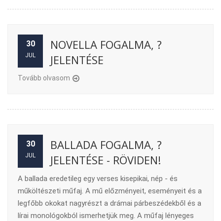
NOVELLA FOGALMA, ?
30
JUL
JELENTÉSE
Tovább olvasom
BALLADA FOGALMA, ?
30
JUL
JELENTÉSE - RÖVIDEN!
A ballada eredetileg egy verses kisepikai, nép - és
műköltészeti műfaj. A mű előzményeit, eseményeit és a
legfőbb okokat nagyrészt a drámai párbeszédekből és a
lírai monológokból ismerhetjük meg. A műfaj lényeges