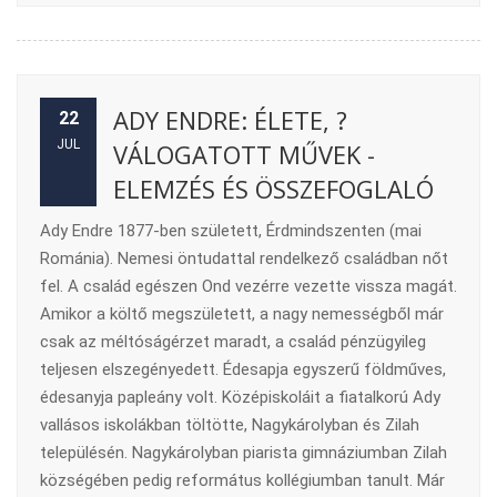
ADY ENDRE: ÉLETE, ?
22
JUL
VÁLOGATOTT MŰVEK -
ELEMZÉS ÉS ÖSSZEFOGLALÓ
Ady Endre 1877-ben született, Érdmindszenten (mai
Románia). Nemesi öntudattal rendelkező családban nőt
fel. A család egészen Ond vezérre vezette vissza magát.
Amikor a költő megszületett, a nagy nemességből már
csak az méltóságérzet maradt, a család pénzügyileg
teljesen elszegényedett. Édesapja egyszerű földműves,
édesanyja papleány volt. Középiskoláit a fiatalkorú Ady
vallásos iskolákban töltötte, Nagykárolyban és Zilah
településén. Nagykárolyban piarista gimnáziumban Zilah
községében pedig református kollégiumban tanult. Már