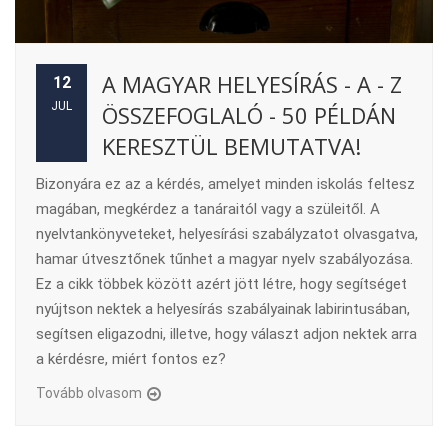
A MAGYAR HELYESÍRÁS - A - Z
12
JUL
ÖSSZEFOGLALÓ - 50 PÉLDÁN
KERESZTÜL BEMUTATVA!
Bizonyára ez az a kérdés, amelyet minden iskolás feltesz
magában, megkérdez a tanáraitól vagy a szüleitől. A
nyelvtankönyveteket, helyesírási szabályzatot olvasgatva,
hamar útvesztőnek tűnhet a magyar nyelv szabályozása.
Ez a cikk többek között azért jött létre, hogy segítséget
nyújtson nektek a helyesírás szabályainak labirintusában,
segítsen eligazodni, illetve, hogy választ adjon nektek arra
a kérdésre, miért fontos ez?
Tovább olvasom