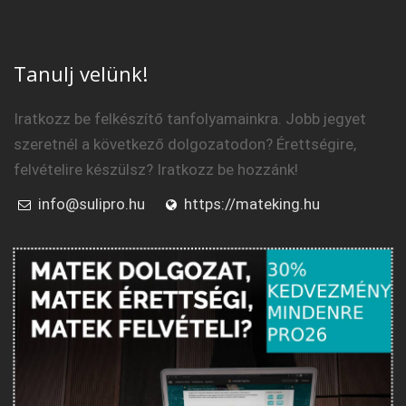
Tanulj velünk!
Iratkozz be felkészítő tanfolyamainkra. Jobb jegyet
szeretnél a következő dolgozatodon? Érettségire,
felvételire készülsz? Iratkozz be hozzánk!
info@sulipro.hu
https://mateking.hu