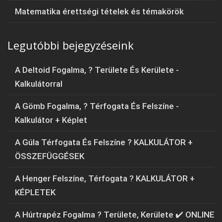
Matematika érettségi tételek és témakörök
Legutóbbi bejegyzéseink
A Deltoid Fogalma, ? Területe És Kerülete -
Kalkulátorral
A Gömb Fogalma, ? Térfogata És Felszíne -
Kalkulátor + Képlet
A Gúla Térfogata És Felszíne ? KALKULÁTOR +
ÖSSZEFÜGGÉSEK
A Henger Felszíne, Térfogata ? KALKULÁTOR +
KÉPLETEK
A Húrtrapéz Fogalma ? Területe, Kerülete ✔️ ONLINE