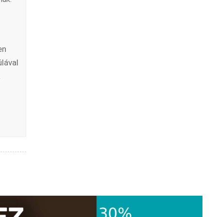
en
lával
a