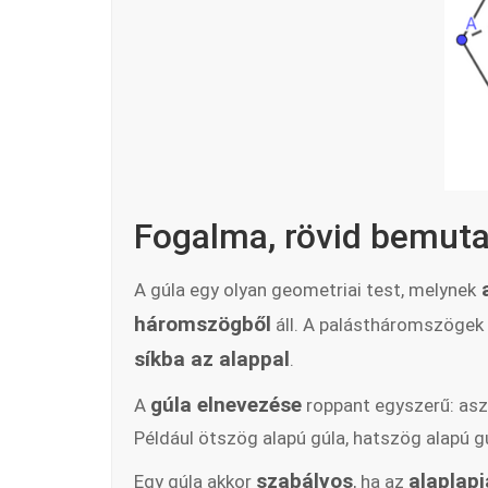
Fogalma, rövid bemut
a
A gúla egy olyan geometriai test, melynek
háromszögből
áll. A palástháromszögek 
síkba az alappal
.
gúla elnevezése
A
roppant egyszerű: asze
Például ötszög alapú gúla, hatszög alapú g
szabályos
alaplap
Egy gúla akkor
, ha az