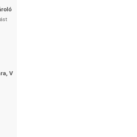
ároló
lást
ra, V