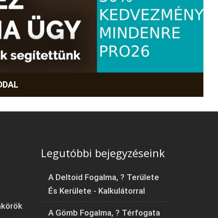
DDAL
Legutóbbi bejegyzéseink
A Deltoid Fogalma, ? Területe
És Kerülete - Kalkulátorral
akörök
A Gömb Fogalma, ? Térfogata