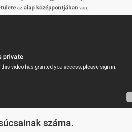
tülete
alap középpontjában
az
van.
csúcsainak száma.