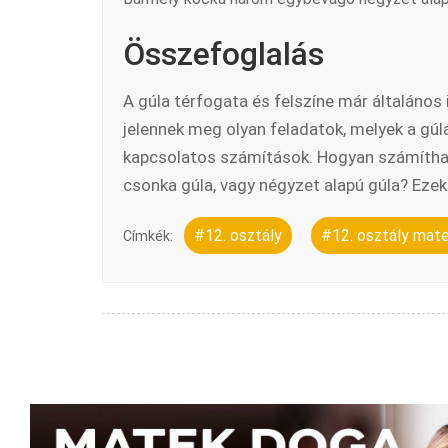
Összefoglalás
A gúla térfogata és felszíne már általános
jelennek meg olyan feladatok, melyek a gúl
kapcsolatos számítások. Hogyan számítható 
csonka gúla, vagy négyzet alapú gúla? Eze
#12. osztály
#12. osztály mat
Címkék: