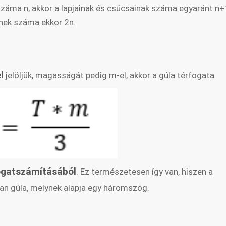
száma n, akkor a lapjainak és csúcsainak száma egyaránt n+
inek száma ekkor 2n.
l
jelöljük, magasságát pedig m-el, akkor a gúla térfogata
ogatszámításából
. Ez természetesen így van, hiszen a
yan gúla, melynek alapja egy háromszög.