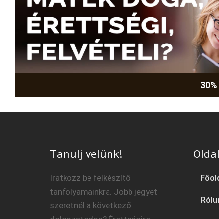
30%
Tanulj velünk!
Oldal
Iratkozz be felkészítő
Főol
tanfolyamainkra. Jobb jegyet
Rólu
szeretnél a következő
dolgozatodon? Érettségire,