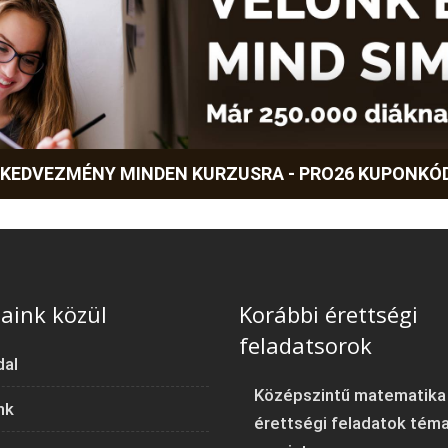
 KEDVEZMÉNY MINDEN KURZUSRA - PRO26 KUPONKÓ
aink közül
Korábbi érettségi
feladatsorok
dal
Középszintű matematika
nk
érettségi feladatok tém