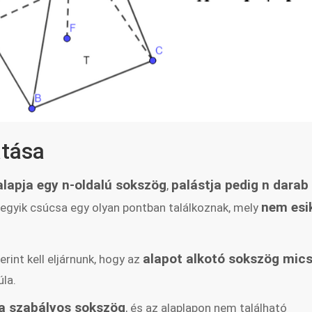
atása
lapja egy n-oldalú sokszög
palástja pedig n darab
,
nem esi
egyik csúcsa egy olyan pontban találkoznak, mely
alapot alkotó sokszög mic
rint kell eljárnunk, hogy az
úla.
ja szabályos sokszög
, és az alaplapon nem található