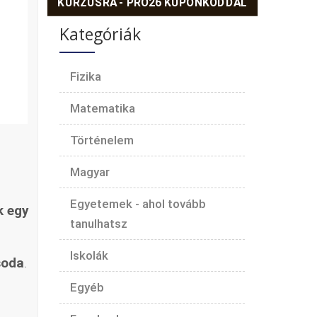
KURZUSRA - PRO26 KUPONKÓDDAL
Kategóriák
Fizika
Matematika
Történelem
Magyar
Egyetemek - ahol tovább
k egy
tanulhatsz
Iskolák
soda
.
Egyéb