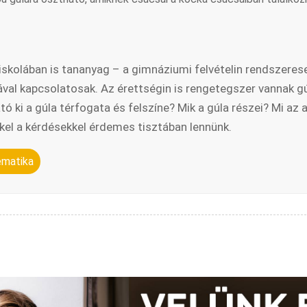
 iskolában is tananyag – a gimnáziumi felvételin rendszeres
ával kapcsolatosak. Az érettségin is rengetegszer vannak gú
ki a gúla térfogata és felszíne? Mik a gúla részei? Mi az 
kkel a kérdésekkel érdemes tisztában lennünk.
ematika