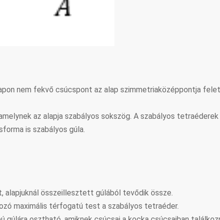
alapon nem fekvő csúcspont az alap szimmetriaközéppontja fele
 amelynek az alapja szabályos sokszög. A szabályos tetraéderek
sforma is szabályos gúla.
, alapjuknál összeillesztett gúlából tevődik össze.
ozó maximális térfogatú test a szabályos tetraéder.
gúlára osztható, amiknek csúcsai a kocka csúcsaiban találkoz