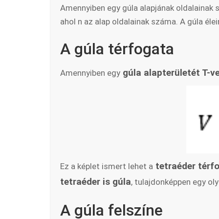
Amennyiben egy gúla alapjának oldalainak 
ahol n az alap oldalainak száma. A gúla éle
A gúla térfogata
gúla alapterületét T-ve
Amennyiben egy
tetraéder térf
Ez a képlet ismert lehet a
tetraéder is gúla
, tulajdonképpen egy ol
A gúla felszíne