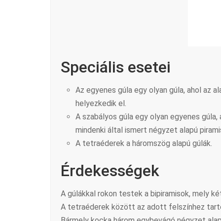
Speciális esetei
Az egyenes gúla egy olyan gúla, ahol az 
helyezkedik el.
A szabályos gúla egy olyan egyenes gúla,
mindenki által ismert négyzet alapú pirami
A tetraéderek a háromszög alapú gúlák.
Érdekességek
A gúlákkal rokon testek a bipiramisok, mely két
A tetraéderek között az adott felszínhez tart
Bármely kocka három egybevágó négyzet alapú 