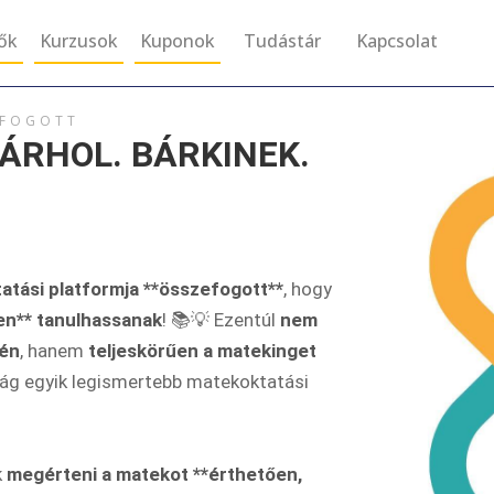
tők
Kurzusok
Kuponok
Tudástár
Kapcsolat
EFOGOTT
ÁRHOL. BÁRKINEK.
atási platformja **összefogott**
, hogy
en** tanulhassanak
! 📚💡 Ezentúl
nem
tén
, hanem
teljeskörűen a matekinget
ág egyik legismertebb matekoktatási
k
megérteni a matekot **érthetően,