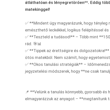
átláthatóan és lényegretörően**. Eddig több
matekinggel!
✅ **Mindent úgy magyarázunk, hogy tényleg 
emészthető leckékkel, logikus felépítéssel és 
✅ **Teszteld a tudásod!** – Több mint **150
rád. 🎯📊
✅ **Tippek az érettségire és dolgozatokra!**
ötös matekból. Nem számít, hogy egyetemista 
✅ **Okos tanulási stratégiák** – Időmenedzs
jegyzetelési módszerek, hogy **ne csak tanulj
📌 **Velünk a tanulás könnyebb, gyorsabb és
elmagyarázzuk az anyagot – **megtanítunk ta