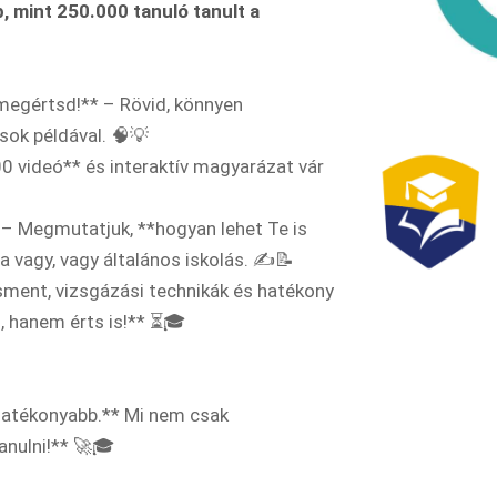
, mint 250.000 tanuló tanult a
megértsd!** – Rövid, könnyen
sok példával. 🧠💡
0 videó** és interaktív magyarázat vár
 – Megmutatjuk, **hogyan lehet Te is
vagy, vagy általános iskolás. ✍️📝
ment, vizsgázási technikák és hatékony
, hanem érts is!** ⏳🎓
 hatékonyabb.** Mi nem csak
nulni!** 🚀🎓