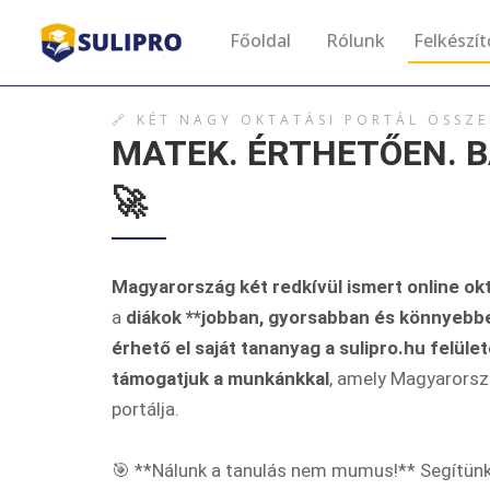
Főoldal
Rólunk
Felkészí
🔗 KÉT NAGY OKTATÁSI PORTÁL ÖSSZ
MATEK. ÉRTHETŐEN. B
🚀
Magyarország két redkívül ismert online okt
a
diákok **jobban, gyorsabban és könnyebb
érhető el saját tananyag a sulipro.hu felüle
támogatjuk a munkánkkal
, amely Magyarorsz
portálja.
🎯 **Nálunk a tanulás nem mumus!** Segítün