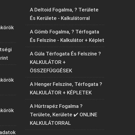
A Deltoid Fogalma, ? Területe
És Kerülete - Kalkulátorral
akörök
A Gömb Fogalma, ? Térfogata
És Felszíne - Kalkulátor + Képlet
tségi
A Gúla Térfogata És Felszíne ?
rint
KALKULÁTOR +
ÖSSZEFÜGGÉSEK
akörök
A Henger Felszíne, Térfogata ?
KALKULÁTOR + KÉPLETEK
A Húrtrapéz Fogalma ?
akörök
Területe, Kerülete ✔️ ONLINE
KALKULÁTORRAL
ladatok