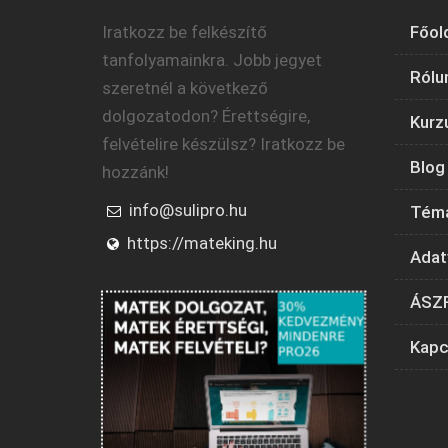
Iratkozz be felkészítő
Főol
tanfolyamainkra. Jobb jegyet
Rólu
szeretnél a következő
dolgozatodon? Érettségire,
Kurz
felvételire készülsz? Iratkozz be
Blog
hozzánk!
info@sulipro.hu
Tém
https://mateking.hu
Adat
ÁSZ
Kapc