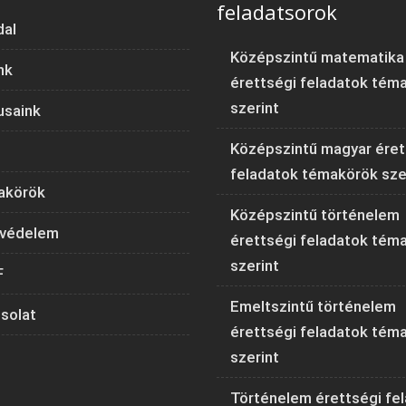
feladatsorok
dal
Középszintű matematika
nk
érettségi feladatok tém
szerint
usaink
Középszintű magyar éret
feladatok témakörök sze
akörök
Középszintű történelem
védelem
érettségi feladatok tém
szerint
F
Emeltszintű történelem
solat
érettségi feladatok tém
szerint
Történelem érettségi fe