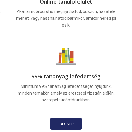
Online tanulófelület
,
Akár a mobilodról is megnyithatod, buszon, hazafelé
menet, vagy használhatod bármikor, amikor neked jól
esik.
99% tananyag lefedettség
Minimum 99% tananyag lefedettséget nyújtunk,
minden témakör, amely az érettségi vizsgán előjön,
szerepel tudástárunkban.
ÉRDEKEL!