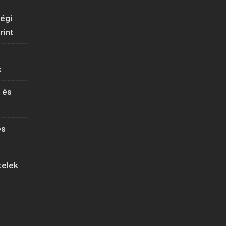
ségi
rint
k
 és
és
telek