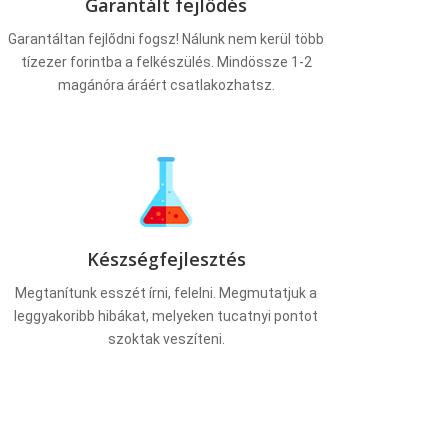
Garantált fejlődés
Garantáltan fejlődni fogsz! Nálunk nem kerül több
tízezer forintba a felkészülés. Mindössze 1-2
magánóra áráért csatlakozhatsz.
Készségfejlesztés
Megtanítunk esszét írni, felelni. Megmutatjuk a
leggyakoribb hibákat, melyeken tucatnyi pontot
szoktak veszíteni.