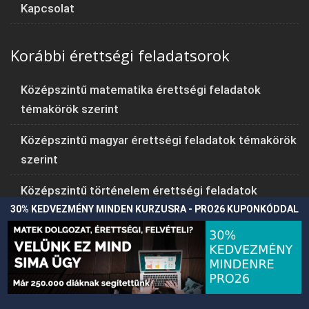
Kapcsolat
Korábbi érettségi feladatsorok
Középszintű matematika érettségi feladatok
témakörök szerint
Középszintű magyar érettségi feladatok témakörök
szerint
Középszintű történelem érettségi feladatok
témakörök szerint
30% KEDVEZMÉNY MINDEN KURZUSRA - PRO26 KUPONKÓDDAL
Emeltszintű történelem érettségi feladatok
témakörök szerint
A weboldal cookie-kat használ annak érdekében, hogy a lehető
Történelem érettségi feladatok
Elfogadom
legjobb felhasználói élményt tudja nyújtani.
More info