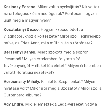
Kazinczy Ferenc.
Mikor volt a nyelvújítás? Kik voltak
az ortológusok és a neológusok? Pontosan hogyan
újult meg a magyar nyelv?
Kosztolányi Dezső.
Hogyan kapcsolódott a
világháborúkhoz a költészete? Miről szól leghíresebb
műve, az Édes Anna, mi a műfaja, és a története?
Berzsenyi Dániel.
Miért szökött meg a soproni
líceumból? Milyen értelemben folytatta írói
tevékenységét – élt kettős életet? Milyen értelemben
vallott Horatiusi nézeteket?
Vörösmarty Mihály.
Ki ihlette Szép Ilonkát? Milyen
hivatása volt? Mikor írta meg a Szózatot? Miről szól a
Guttenberg-albuma?
Ady Endre.
Mik jellemezték a Léda-verseket, vagy a