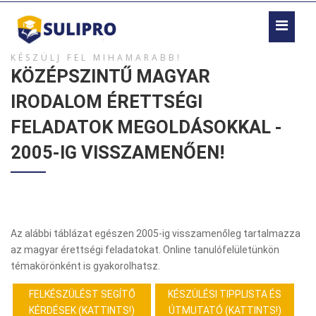
KÉSZÜLJ FEL MIHAMARABB!
KÖZÉPSZINTŰ MAGYAR
IRODALOM ÉRETTSÉGI
FELADATOK MEGOLDÁSOKKAL -
2005-IG VISSZAMENŐEN!
Az alábbi táblázat egészen 2005-ig visszamenőleg tartalmazza
az magyar érettségi feladatokat. Online tanulófelületünkön
témakörönként is gyakorolhatsz.
FELKÉSZÜLÉST SEGÍTŐ
KÉSZÜLÉSI TIPPLISTA ÉS
KÉRDÉSEK (KATTINTS!)
ÚTMUTATÓ (KATTINTS!)