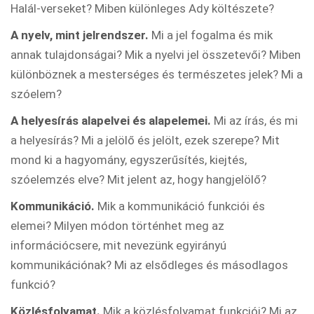
Halál-verseket? Miben különleges Ady költészete?
A nyelv, mint jelrendszer.
Mi a jel fogalma és mik
annak tulajdonságai? Mik a nyelvi jel összetevői? Miben
különböznek a mesterséges és természetes jelek? Mi a
szóelem?
A helyesírás alapelvei és alapelemei.
Mi az írás, és mi
a helyesírás? Mi a jelölő és jelölt, ezek szerepe? Mit
mond ki a hagyomány, egyszerűsítés, kiejtés,
szóelemzés elve? Mit jelent az, hogy hangjelölő?
Kommunikáció.
Mik a kommunikáció funkciói és
elemei? Milyen módon történhet meg az
információcsere, mit nevezünk egyirányú
kommunikációnak? Mi az elsődleges és másodlagos
funkció?
Közlésfolyamat.
Mik a közlésfolyamat funkciói? Mi az