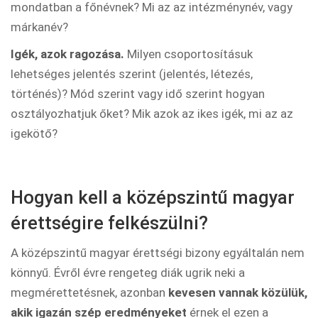
mondatban a főnévnek? Mi az az intézménynév, vagy
márkanév?
Igék, azok ragozása.
Milyen csoportosításuk
lehetséges jelentés szerint (jelentés, létezés,
történés)? Mód szerint vagy idő szerint hogyan
osztályozhatjuk őket? Mik azok az ikes igék, mi az az
igekötő?
Hogyan kell a középszintű magyar
érettségire felkészülni?
A középszintű magyar érettségi bizony egyáltalán nem
könnyű. Évről évre rengeteg diák ugrik neki a
megmérettetésnek, azonban
kevesen vannak közülük,
akik igazán szép eredményeket
érnek el ezen a