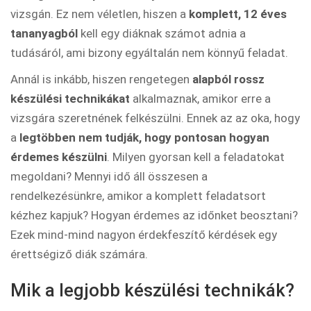
vizsgán. Ez nem véletlen, hiszen a
komplett, 12 éves
tananyagból
kell egy diáknak számot adnia a
tudásáról, ami bizony egyáltalán nem könnyű feladat.
Annál is inkább, hiszen rengetegen
alapból rossz
készülési technikákat
alkalmaznak, amikor erre a
vizsgára szeretnének felkészülni. Ennek az az oka, hogy
a
legtöbben nem tudják, hogy pontosan hogyan
érdemes készülni
. Milyen gyorsan kell a feladatokat
megoldani? Mennyi idő áll összesen a
rendelkezésünkre, amikor a komplett feladatsort
kézhez kapjuk? Hogyan érdemes az időnket beosztani?
Ezek mind-mind nagyon érdekfeszítő kérdések egy
érettségiző diák számára.
Mik a legjobb készülési technikák?