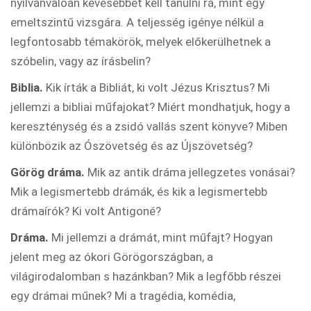
nyilvánvalóan kevesebbet kell tanulni rá, mint egy
emeltszintű vizsgára. A teljesség igénye nélkül a
legfontosabb témakörök, melyek előkerülhetnek a
szóbelin, vagy az írásbelin?
Biblia.
Kik írták a Bibliát, ki volt Jézus Krisztus? Mi
jellemzi a bibliai műfajokat? Miért mondhatjuk, hogy a
kereszténység és a zsidó vallás szent könyve? Miben
különbözik az Ószövetség és az Újszövetség?
Görög dráma.
Mik az antik dráma jellegzetes vonásai?
Mik a legismertebb drámák, és kik a legismertebb
drámaírók? Ki volt Antigoné?
Dráma.
Mi jellemzi a drámát, mint műfajt? Hogyan
jelent meg az ókori Görögországban, a
világirodalomban s hazánkban? Mik a legfőbb részei
egy drámai műnek? Mi a tragédia, komédia,