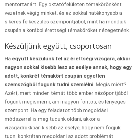
mentortanárt. Egy oktatófelületen témakörönként
vezetnek végig minket, és ez sokkal hatékonyabb a
sikeres felkészülés szempontjából, mint ha mondjuk
csupán a korábbi érettségi témaköröket nézegetnénk.
Készüljünk együtt, csoportosan
Ha
együtt készülünk fel az érettségi vizsgára, akkor
nagyon sokkal kisebb lesz az esélye annak, hogy egy
adott, konkrét témakört csupán egyetlen
szemszögből fogunk tudni szemlélni
. Mégis miért?
Azért, mert minden témát több ember nézőpontjából
fogunk megismerni, ami nagyon fontos, és lényeges
szempont. Ha egy feladatot több megoldási
módszerrel is meg tudunk oldani, akkor a
vizsgadrukkban kisebb az esélye, hogy nem fogjuk
tudni konkrétan megoldani az adott problémát.