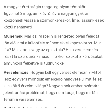
A magyar érettségin rengeteg olyan témakör
figyelhető meg, amik évről évre nagyon gyakran
köszönnek vissza a számonkéréskor. Íme, lássunk ezek
közül néhányat!
Műnemek
. Már az írásbelin is rengeteg olyan feladat
jön elő, ami a különféle műnemekkel kapcsolatos. Mi a
líra? Mi az óda, vagy az episztola? Ha a verselemzés
részt ki szeretnénk maxolni, akkor ezeket a kérdéseket
álmunkból felkeltve is tudnunk kell.
Verselemzés
. Hogyan kell egy verset elemezni? Mitől
lesz egy vers mondjuk emelkedő hangvételű, mit fejez
ki a költő érzelmi világa? Nagyon sok ember számára
jelent óriási problémát, hogy nem tudja, hogy mi fán
terem a verselemzés.