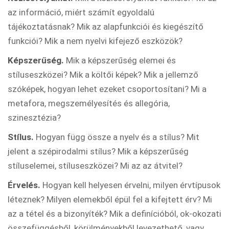
az információ, miért számít egyoldalú
tájékoztatásnak? Mik az alapfunkciói és kiegészítő
funkciói? Mik a nem nyelvi kifejező eszközök?
Képszerűség.
Mik a képszerűség elemei és
stíluseszközei? Mik a költői képek? Mik a jellemző
szóképek, hogyan lehet ezeket csoportosítani? Mi a
metafora, megszemélyesítés és allegória,
szinesztézia?
Stílus.
Hogyan függ össze a nyelv és a stílus? Mit
jelent a szépirodalmi stílus? Mik a képszerűség
stíluselemei, stíluseszközei? Mi az az átvitel?
Érvelés.
Hogyan kell helyesen érvelni, milyen érvtípusok
léteznek? Milyen elemekből épül fel a kifejtett érv? Mi
az a tétel és a bizonyíték? Mik a definícióból, ok-okozati
összefüggésből, körülményekből levezethető, vagy