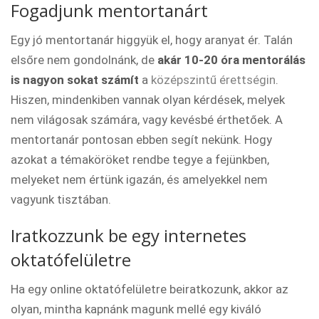
Fogadjunk mentortanárt
Egy jó mentortanár higgyük el, hogy aranyat ér. Talán
elsőre nem gondolnánk, de
akár 10-20 óra mentorálás
is nagyon sokat számít
a
középszintű érettségin
.
Hiszen, mindenkiben vannak olyan kérdések, melyek
nem világosak számára, vagy kevésbé érthetőek. A
mentortanár pontosan ebben segít nekünk. Hogy
azokat a témaköröket rendbe tegye a fejünkben,
melyeket nem értünk igazán, és amelyekkel nem
vagyunk tisztában.
Iratkozzunk be egy internetes
oktatófelületre
Ha egy online oktatófelületre beiratkozunk, akkor az
olyan, mintha kapnánk magunk mellé egy kiváló