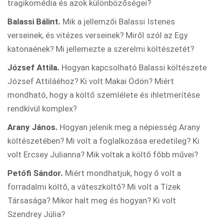
tragikomédia és azok különbözőségei?
Balassi Bálint.
Mik a jellemzői Balassi Istenes
verseinek, és vitézes verseinek? Miről szól az Egy
katonaének? Mi jellemezte a szerelmi költészetét?
József Attila.
Hogyan kapcsolható Balassi költészete
József Attiláéhoz? Ki volt Makai Ödön? Miért
mondható, hogy a költő szemlélete és ihletmerítése
rendkívül komplex?
Arany János.
Hogyan jelenik meg a népiesség Arany
költészetében? Mi volt a foglalkozása eredetileg? Ki
volt Ercsey Julianna? Mik voltak a költő főbb művei?
Petőfi Sándor.
Miért mondhatjuk, hogy ő volt a
forradalmi költő, a váteszköltő? Mi volt a Tízek
Társasága? Mikor halt meg és hogyan? Ki volt
Szendrey Júlia?