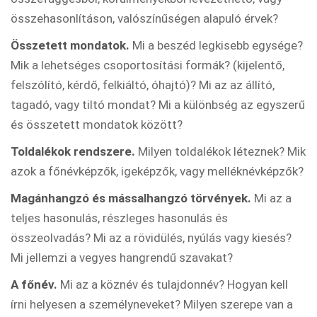
összehasonlításon, valószínűségen alapuló érvek?
Összetett mondatok.
Mi a beszéd legkisebb egysége?
Mik a lehetséges csoportosítási formák? (kijelentő,
felszólító, kérdő, felkiáltó, óhajtó)? Mi az az állító,
tagadó, vagy tiltó mondat? Mi a különbség az egyszerű
és összetett mondatok között?
Toldalékok rendszere.
Milyen toldalékok léteznek? Mik
azok a főnévképzők, igeképzők, vagy melléknévképzők?
Magánhangzó és mássalhangzó törvények.
Mi az a
teljes hasonulás, részleges hasonulás és
összeolvadás? Mi az a rövidülés, nyúlás vagy kiesés?
Mi jellemzi a vegyes hangrendű szavakat?
A főnév.
Mi az a köznév és tulajdonnév? Hogyan kell
írni helyesen a személyneveket? Milyen szerepe van a