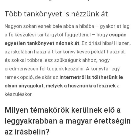
Több tankönyvet is nézzünk át
Nagyon sokan esnek bele abba a hibába – gyakorlatilag
a felkészülési tantárgytól függetlenül – hogy
csupán
egyetlen tankönyvet néznek át
. Ez óriási hiba! Hiszen,
az iskolában használt tankönyv kevés példát használ,
és sokkal többre lesz szükségünk ahhoz, hogy
eredményesen fel tudjunk készülni. A könyvtár egy
remek opció, de akár az
internetről is tölthetünk le
olyan anyagokat, melyek a hasznunkra lesznek
a
készüléskor.
Milyen témakörök kerülnek elő a
leggyakrabban a magyar érettségin
az írásbelin?