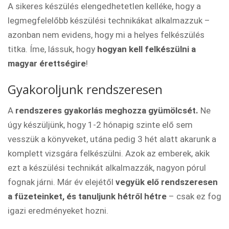
A sikeres készülés elengedhetetlen kelléke, hogy a
legmegfelelőbb készülési technikákat alkalmazzuk –
azonban nem evidens, hogy mi a helyes felkészülés
titka. Íme, lássuk, hogy
hogyan kell felkészülni a
magyar érettségire
!
Gyakoroljunk rendszeresen
A
rendszeres gyakorlás meghozza gyümölcsét.
Ne
úgy készüljünk, hogy 1-2 hónapig szinte elő sem
vesszük a könyveket, utána pedig 3 hét alatt akarunk a
komplett vizsgára felkészülni. Azok az emberek, akik
ezt a készülési technikát alkalmazzák, nagyon pórul
fognak járni. Már év elejétől
vegyük elő rendszeresen
a füzeteinket, és tanuljunk hétről hétre
– csak ez fog
igazi eredményeket hozni.