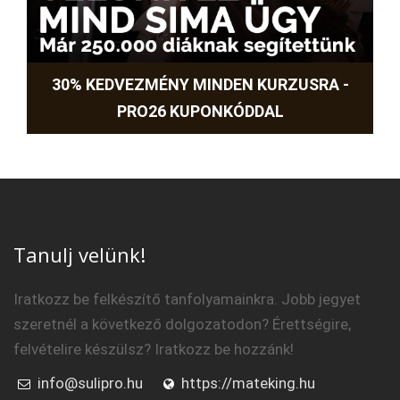
30% KEDVEZMÉNY MINDEN KURZUSRA -
PRO26 KUPONKÓDDAL
Tanulj velünk!
Iratkozz be felkészítő tanfolyamainkra. Jobb jegyet
szeretnél a következő dolgozatodon? Érettségire,
felvételire készülsz? Iratkozz be hozzánk!
info@sulipro.hu
https://mateking.hu