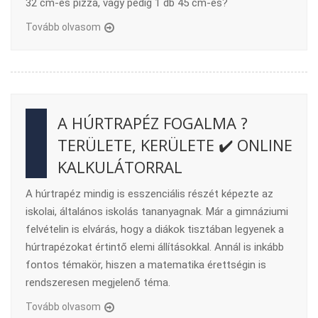
32 cm-es pizza, vagy pedig 1 db 45 cm-es?
Tovább olvasom
A HÚRTRAPÉZ FOGALMA ?
TERÜLETE, KERÜLETE ✔️ ONLINE
KALKULÁTORRAL
A húrtrapéz mindig is esszenciális részét képezte az
iskolai, általános iskolás tananyagnak. Már a gimnáziumi
felvételin is elvárás, hogy a diákok tisztában legyenek a
húrtrapézokat értintő elemi állításokkal. Annál is inkább
fontos témakör, hiszen a matematika érettségin is
rendszeresen megjelenő téma.
Tovább olvasom