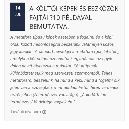
A KÖLTŐI KÉPEK ÉS ESZKÖZÖK
14
JUL
FAJTÁI ?10 PÉLDÁVAL
BEMUTATVA!
A metafora típusú képek esetében a fogalmi és a képi
oldal között hasonlóságról beszélünk valamilyen közös
jegy alapján. A csoport névadója a metafora (gör. ’átvitel’),
amelyben két dolgot azonosítunk egymással: az egyik
dolog nevét átvisszük a másikra. Két altípusát
különböztethetjük meg szerkezeti szempontból. Teljes
metaforáról
beszélünk, ha mind a képi, mind a fogalmi sík
jelen van a szövegben, mint például Petőfi híres versének
refrénjében (A természet vadvirága): „A korláttalan
természet / Vadvirága vagyok én.”
Tovább olvasom