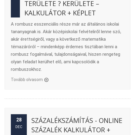
TERÜLETE ? KERÜLETE –
KALKULÁTOR + KÉPLET
A rombusz esszenciális része már az általános iskolai
tananyagnak is. Akár középiskolai felvételiről lenne szó,
akár érettségiről, vagy a következő matematika
témazáróról – mindenképp érdemes tisztában lenni a
rombusz fogalmával, tulajdonságaival, hiszen rengeteg
olyan feladat kerülhet elő, ami kapcsolódik a
rombuszokhoz.
Tovább olvasom
SZÁZALÉKSZÁMÍTÁS - ONLINE
28
DEC
SZÁZALÉK KALKULÁTOR +