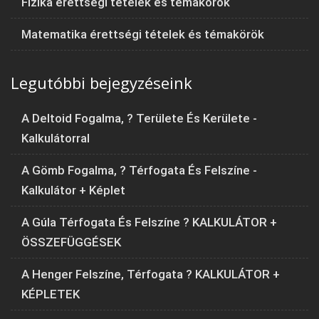
Fizika érettségi tételek és témakörök
Matematika érettségi tételek és témakörök
Legutóbbi bejegyzéseink
A Deltoid Fogalma, ? Területe És Kerülete -
Kalkulátorral
A Gömb Fogalma, ? Térfogata És Felszíne -
Kalkulátor + Képlet
A Gúla Térfogata És Felszíne ? KALKULÁTOR +
ÖSSZEFÜGGÉSEK
A Henger Felszíne, Térfogata ? KALKULÁTOR +
KÉPLETEK