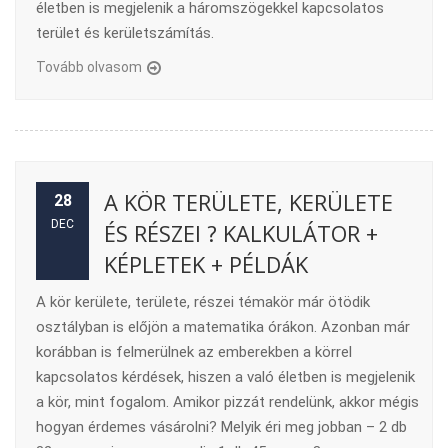
életben is megjelenik a háromszögekkel kapcsolatos
terület és kerületszámítás.
Tovább olvasom
A KÖR TERÜLETE, KERÜLETE
28
DEC
ÉS RÉSZEI ? KALKULÁTOR +
KÉPLETEK + PÉLDÁK
A kör kerülete, területe, részei témakör már ötödik
osztályban is előjön a matematika órákon. Azonban már
korábban is felmerülnek az emberekben a körrel
kapcsolatos kérdések, hiszen a való életben is megjelenik
a kör, mint fogalom. Amikor pizzát rendelünk, akkor mégis
hogyan érdemes vásárolni? Melyik éri meg jobban – 2 db