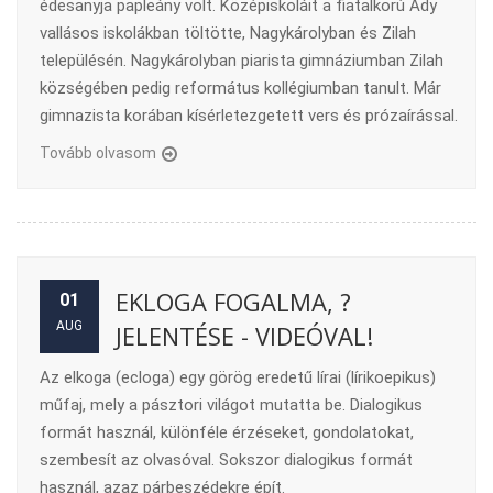
édesanyja papleány volt. Középiskoláit a fiatalkorú Ady
vallásos iskolákban töltötte, Nagykárolyban és Zilah
településén. Nagykárolyban piarista gimnáziumban Zilah
községében pedig református kollégiumban tanult. Már
gimnazista korában kísérletezgetett vers és prózaírással.
Tovább olvasom
EKLOGA FOGALMA, ?
01
AUG
JELENTÉSE - VIDEÓVAL!
Az elkoga (ecloga) egy görög eredetű lírai (lírikoepikus)
műfaj, mely a pásztori világot mutatta be. Dialogikus
formát használ, különféle érzéseket, gondolatokat,
szembesít az olvasóval. Sokszor dialogikus formát
használ, azaz párbeszédekre épít.