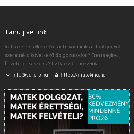
Tanulj velünk!
Iratkozz be felkészítő tanfolyamainkra. Jobb jegyet
szeretnél a következő dolgozatodon? Érettségire,
felvételire készülsz? Iratkozz be hozzánk!
info@sulipro.hu
https://mateking.hu