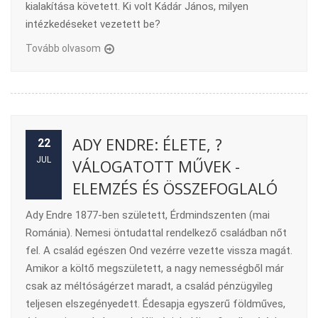
kialakítása követett. Ki volt Kádár János, milyen
intézkedéseket vezetett be?
Tovább olvasom
ADY ENDRE: ÉLETE, ?
22
JUL
VÁLOGATOTT MŰVEK -
ELEMZÉS ÉS ÖSSZEFOGLALÓ
Ady Endre 1877-ben született, Érdmindszenten (mai
Románia). Nemesi öntudattal rendelkező családban nőt
fel. A család egészen Ond vezérre vezette vissza magát.
Amikor a költő megszületett, a nagy nemességből már
csak az méltóságérzet maradt, a család pénzügyileg
teljesen elszegényedett. Édesapja egyszerű földműves,