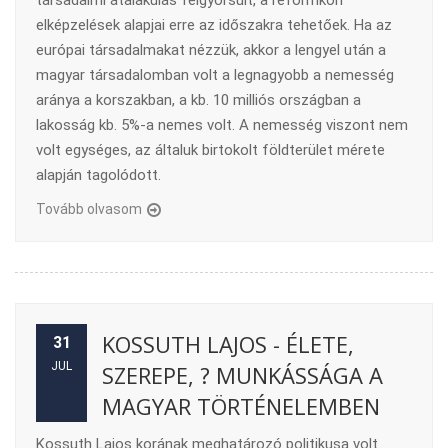
társadalmi átalakulás felgyorsult, a reformkori
elképzelések alapjai erre az időszakra tehetőek. Ha az
európai társadalmakat nézzük, akkor a lengyel után a
magyar társadalomban volt a legnagyobb a nemesség
aránya a korszakban, a kb. 10 milliós országban a
lakosság kb. 5%-a nemes volt. A nemesség viszont nem
volt egységes, az általuk birtokolt földterület mérete
alapján tagolódott.
Tovább olvasom
KOSSUTH LAJOS - ÉLETE,
31
JUL
SZEREPE, ? MUNKÁSSÁGA A
MAGYAR TÖRTÉNELEMBEN
Kossuth Lajos korának meghatározó politikusa volt.