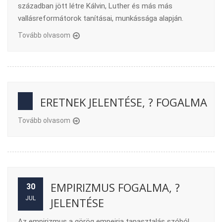
században jött létre Kálvin, Luther és más más
vallásreformátorok tanításai, munkássága alapján.
Tovább olvasom
ERETNEK JELENTÉSE, ? FOGALMA
Tovább olvasom
EMPIRIZMUS FOGALMA, ?
30
JUL
JELENTÉSE
Az empirizmus a görög empeiria tapasztalás szóból