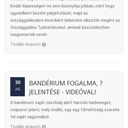
Kiváló képességeit mi sem bizonyítja jobban, mint hogy
ügyvédként kezdte pályafutását, majd az
országgyűlésekre követként bekerülve elkezdte megírni az
Országgyűlési Tudósításokat, aminek köszönhetően
megismerték nevét.
Tovább olvasom
BANDÉRIUM FOGALMA, ?
30
JUL
JELENTÉSE - VIDEÓVAL!
A bandérium saját zászlóalj alatt harcoló hadsereget,
csapatot jelent, mely önálló, egy-egy főméltóság szerelte
fel saját vagyonából.
Tovább olvasom