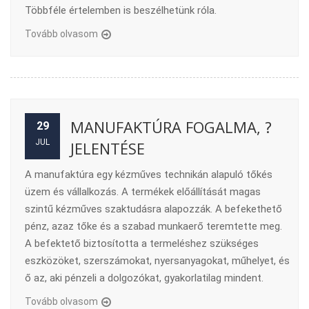
Többféle értelemben is beszélhetünk róla.
Tovább olvasom
MANUFAKTÚRA FOGALMA, ?
29
JUL
JELENTÉSE
A manufaktúra egy kézműves technikán alapuló tőkés
üzem és vállalkozás. A termékek előállítását magas
szintű kézműves szaktudásra alapozzák. A befekethető
pénz, azaz tőke és a szabad munkaerő teremtette meg.
A befektető biztosította a termeléshez szükséges
eszközöket, szerszámokat, nyersanyagokat, műhelyet, és
ő az, aki pénzeli a dolgozókat, gyakorlatilag mindent.
Tovább olvasom