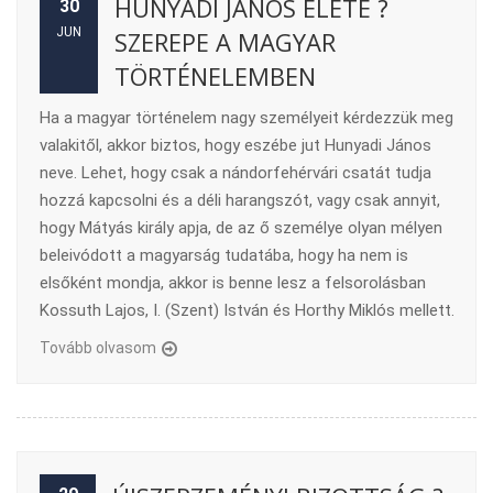
HUNYADI JÁNOS ÉLETE ?
30
JUN
SZEREPE A MAGYAR
TÖRTÉNELEMBEN
Ha a magyar történelem nagy személyeit kérdezzük meg
valakitől, akkor biztos, hogy eszébe jut Hunyadi János
neve. Lehet, hogy csak a nándorfehérvári csatát tudja
hozzá kapcsolni és a déli harangszót, vagy csak annyit,
hogy Mátyás király apja, de az ő személye olyan mélyen
beleivódott a magyarság tudatába, hogy ha nem is
elsőként mondja, akkor is benne lesz a felsorolásban
Kossuth Lajos, I. (Szent) István és Horthy Miklós mellett.
Tovább olvasom