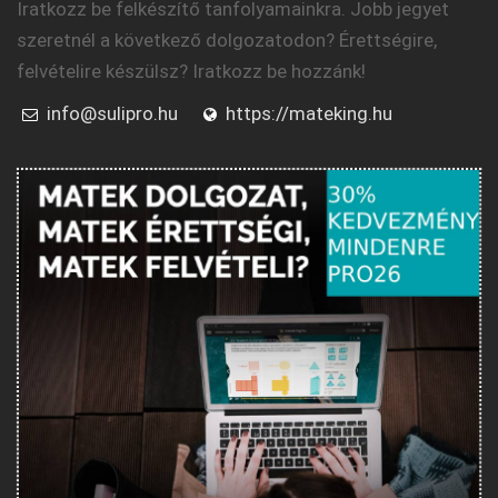
Iratkozz be felkészítő tanfolyamainkra. Jobb jegyet
szeretnél a következő dolgozatodon? Érettségire,
felvételire készülsz? Iratkozz be hozzánk!
info@sulipro.hu
https://mateking.hu