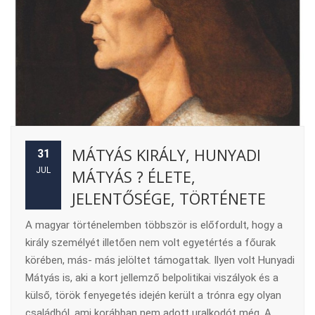
MÁTYÁS KIRÁLY, HUNYADI
31
JUL
MÁTYÁS ? ÉLETE,
JELENTŐSÉGE, TÖRTÉNETE
A magyar történelemben többször is előfordult, hogy a
király személyét illetően nem volt egyetértés a főurak
körében, más- más jelöltet támogattak. Ilyen volt Hunyadi
Mátyás is, aki a kort jellemző belpolitikai viszályok és a
külső, török fenyegetés idején került a trónra egy olyan
családból, ami korábban nem adott uralkodót még. A