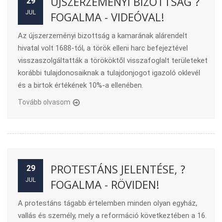
ÚJSZERZEMÉNYI BIZOTTSÁG ?
29
JUL
FOGALMA - VIDEÓVAL!
Az újszerzeményi bizottság a kamarának alárendelt
hivatal volt 1688-tól, a török elleni harc befejeztével
visszaszolgáltatták a törököktől visszafoglalt területeket
korábbi tulajdonosaiknak a tulajdonjogot igazoló oklevél
és a birtok értékének 10%-a ellenében.
Tovább olvasom
PROTESTÁNS JELENTÉSE, ?
29
JUL
FOGALMA - RÖVIDEN!
A protestáns tágabb értelemben minden olyan egyház,
vallás és személy, mely a reformáció következtében a 16.