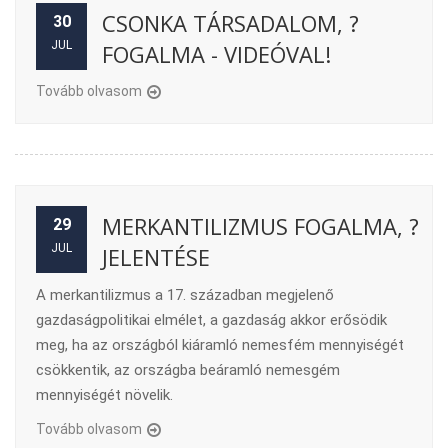
CSONKA TÁRSADALOM, ?
30
JUL
FOGALMA - VIDEÓVAL!
Tovább olvasom
MERKANTILIZMUS FOGALMA, ?
29
JUL
JELENTÉSE
A merkantilizmus a 17. században megjelenő
gazdaságpolitikai elmélet, a gazdaság akkor erősödik
meg, ha az országból kiáramló nemesfém mennyiségét
csökkentik, az országba beáramló nemesgém
mennyiségét növelik.
Tovább olvasom