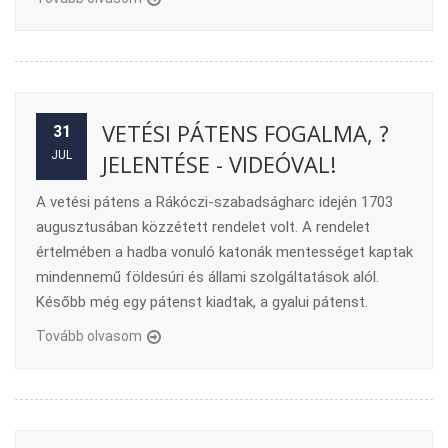
VETÉSI PÁTENS FOGALMA, ?
31
JUL
JELENTÉSE - VIDEÓVAL!
A vetési pátens a Rákóczi-szabadságharc idején 1703
augusztusában közzétett rendelet volt. A rendelet
értelmében a hadba vonuló katonák mentességet kaptak
mindennemű földesúri és állami szolgáltatások alól.
Később még egy pátenst kiadtak, a gyalui pátenst.
Tovább olvasom