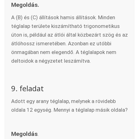
Megoldás.
A (B) és (C) állítások hamis állítások. Minden
téglalap területe kiszámítható trigonometikus
úton is, például az átlói által közbezárt szög és az
átlóhossz ismeretében. Azonban ez utóbbi
önmagában nem elegendő. A téglalapok nem
deltoidok a négyzetet leszámítva.
9. feladat
Adott egy arany téglalap, melynek a rövidebb
oldala 12 egység. Mennyi a téglalap másik oldala?
Megoldás
.