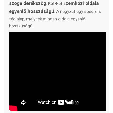
szöge derékszög
zemközi oldala
. Két-két s
egyenlő hosszúságú
. A négyzet egy speciális
téglalap, melynek minden oldala egyenlő
hosszúságú.