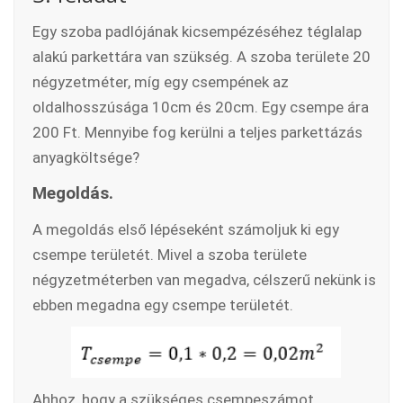
Egy szoba padlójának kicsempézéséhez téglalap
alakú parkettára van szükség. A szoba területe 20
négyzetméter, míg egy csempének az
oldalhosszúsága 10cm és 20cm. Egy csempe ára
200 Ft. Mennyibe fog kerülni a teljes parkettázás
anyagköltsége?
Megoldás.
A megoldás első lépéseként számoljuk ki egy
csempe területét. Mivel a szoba területe
négyzetméterben van megadva, célszerű nekünk is
ebben megadna egy csempe területét.
Ahhoz, hogy a szükséges csempeszámot