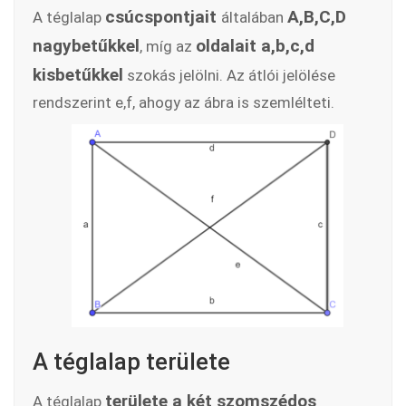
csúcspontjait
A,B,C,D
A téglalap
általában
nagybetűkkel
oldalait a,b,c,d
, míg az
kisbetűkkel
szokás jelölni. Az átlói jelölése
rendszerint e,f, ahogy az ábra is szemlélteti.
A téglalap területe
területe a két szomszédos
A téglalap