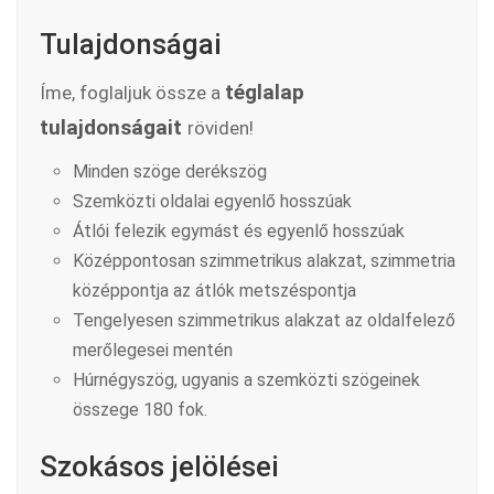
Tulajdonságai
téglalap
Íme, foglaljuk össze a
tulajdonságait
röviden!
Minden szöge derékszög
Szemközti oldalai egyenlő hosszúak
Átlói felezik egymást és egyenlő hosszúak
Középpontosan szimmetrikus alakzat, szimmetria
középpontja az átlók metszéspontja
Tengelyesen szimmetrikus alakzat az oldalfelező
merőlegesei mentén
Húrnégyszög, ugyanis a szemközti szögeinek
összege 180 fok.
Szokásos jelölései