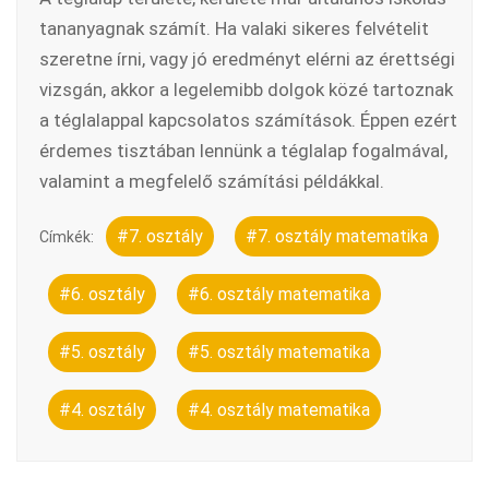
tananyagnak számít. Ha valaki sikeres felvételit
szeretne írni, vagy jó eredményt elérni az érettségi
vizsgán, akkor a legelemibb dolgok közé tartoznak
a téglalappal kapcsolatos számítások. Éppen ezért
érdemes tisztában lennünk a téglalap fogalmával,
valamint a megfelelő számítási példákkal.
#7. osztály
#7. osztály matematika
Címkék:
#6. osztály
#6. osztály matematika
#5. osztály
#5. osztály matematika
#4. osztály
#4. osztály matematika