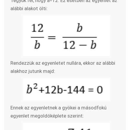
Tegyük fel, hogy a=12. Ez esetben az egyenlet az
alábbi alakot ölti:
Rendezzük az egyenletet nullára, ekkor az alábbi
alakhoz jutunk majd:
Ennek az egyenletnek a gyökei a másodfokú
egyenlet megoldóképlete szerint: