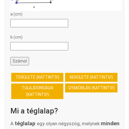
a (cm)
b (cm)
Számol
TERÜLETE (KATTINTS!)
KERÜLETE (KATTINTS!)
TULAJDONSÁGAI
GYAKORLÁS (KATTINTS!)
(KATTINTS!)
Mi a téglalap?
téglalap
minden
A
egy olyan négyszög, melynek