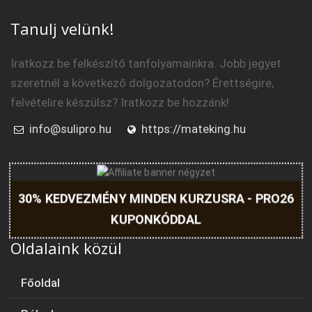
Tanulj velünk!
Iratkozz be felkészítő tanfolyamainkra. Jobb jegyet
szeretnél a következő dolgozatodon? Érettségire,
felvételire készülsz? Iratkozz be hozzánk!
info@sulipro.hu
https://mateking.hu
30% KEDVEZMÉNY MINDEN KURZUSRA - PRO26
KUPONKÓDDAL
Oldalaink közül
Főoldal