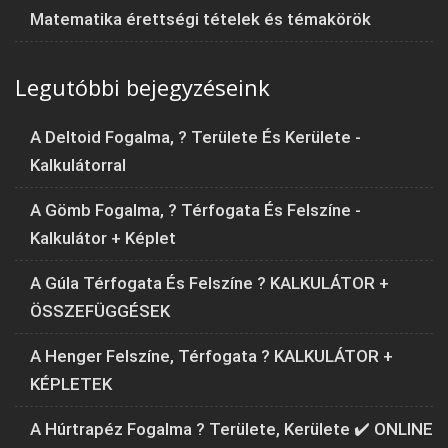
Matematika érettségi tételek és témakörök
Legutóbbi bejegyzéseink
A Deltoid Fogalma, ? Területe És Kerülete -
Kalkulátorral
A Gömb Fogalma, ? Térfogata És Felszíne -
Kalkulátor + Képlet
A Gúla Térfogata És Felszíne ? KALKULÁTOR +
ÖSSZEFÜGGÉSEK
A Henger Felszíne, Térfogata ? KALKULÁTOR +
KÉPLETEK
A Húrtrapéz Fogalma ? Területe, Kerülete ✔️ ONLINE