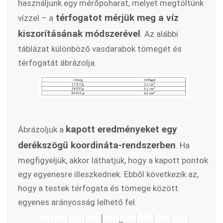
használjunk egy mérőpoharat, melyet megtöltünk
térfogatot mérjük meg a víz
vízzel – a
kiszorításának módszerével
. Az alábbi
táblázat különböző vasdarabok tömegét és
térfogatát ábrázolja.
kapott eredményeket egy
Ábrázoljuk a
derékszögű koordináta-rendszerben
. Ha
megfigyeljük, akkor láthatjuk, hogy a kapott pontok
egy egyenesre illeszkednek. Ebből következik az,
hogy a testek térfogata és tömege között
egyenes arányosság lelhető fel.