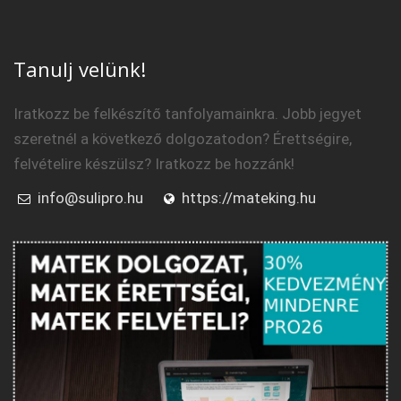
Tanulj velünk!
Iratkozz be felkészítő tanfolyamainkra. Jobb jegyet
szeretnél a következő dolgozatodon? Érettségire,
felvételire készülsz? Iratkozz be hozzánk!
info@sulipro.hu
https://mateking.hu