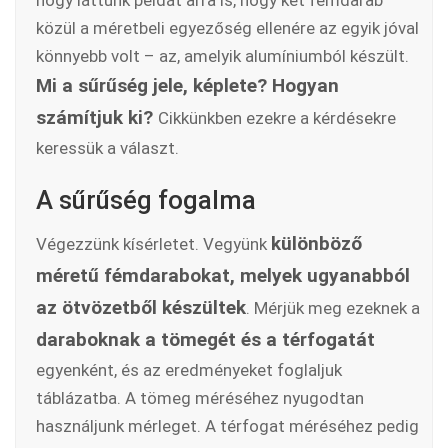
hogy láttunk példát arra is, hogy két fémdarab
közül a méretbeli egyezőség ellenére az egyik jóval
könnyebb volt – az, amelyik alumíniumból készült.
Mi a sűrűség jele, képlete? Hogyan
számítjuk ki?
Cikkünkben ezekre a kérdésekre
keressük a választ.
A sűrűség fogalma
különböző
Végezzünk kísérletet. Vegyünk
méretű fémdarabokat, melyek ugyanabból
az ötvözetből készültek
. Mérjük meg ezeknek a
daraboknak a tömegét és a térfogatát
egyenként, és az eredményeket foglaljuk
táblázatba. A tömeg méréséhez nyugodtan
használjunk mérleget. A térfogat méréséhez pedig