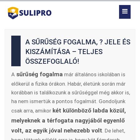
A SŰRŰSÉG FOGALMA, ? JELE ÉS
KISZÁMÍTÁSA – TELJES
ÖSSZEFOGLALÓ!
sűrűség fogalma
A
már általános iskolában is
előkerül a fizika órákon. Habár, életünk során már
korábban is találkozunk a sűrűséggel még akkor is,
ha nem ismertük a pontos fogalmát. Gondoljunk
két különböző labda közül,
csak arra, amikor
melyeknek a térfogata nagyjából egyenlő
volt, az egyik jóval nehezebb volt
. De lehet,