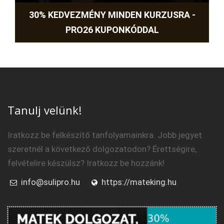
30% KEDVEZMÉNY MINDEN KURZUSRA -
PRO26 KUPONKÓDDAL
Tanulj velünk!
Iratkozz be felkészítő tanfolyamainkra. Jobb jegyet
szeretnél a következő dolgozatodon? Érettségire,
felvételire készülsz? Iratkozz be hozzánk!
info@sulipro.hu
https://mateking.hu