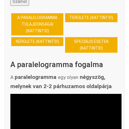
Számol
A PARALELOGRAMMA
TERÜLETE (KATTINTS!)
TULAJDONSÁGAI
(KATTINTS!)
KERÜLETE (KATTINTS!)
SPECIÁLIS ESETEK
(KATTINTS!)
A paralelogramma fogalma
paralelogramma
négyszög,
A
egy olyan
melynek van 2-2 párhuzamos oldalpárja
.