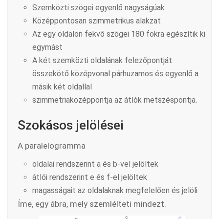
Szemközti szögei egyenlő nagyságúak
Középpontosan szimmetrikus alakzat
Az egy oldalon fekvő szögei 180 fokra egészítik ki
egymást
A két szemközti oldalának felezőpontját
összekötő középvonal párhuzamos és egyenlő a
másik két oldallal
szimmetriaközéppontja az átlók metszéspontja.
Szokásos jelölései
A paralelogramma
oldalai rendszerint a és b-vel jelöltek
átlói rendszerint e és f-el jelöltek
magasságait az oldalaknak megfelelően és jelöli
Íme, egy ábra, mely szemlélteti mindezt.