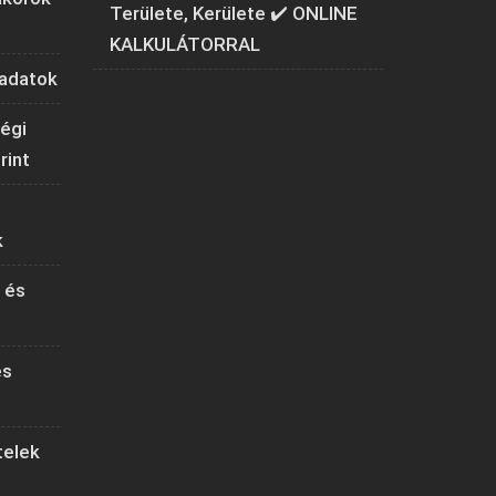
Területe, Kerülete ✔️ ONLINE
KALKULÁTORRAL
ladatok
ségi
rint
k
 és
és
telek