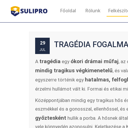
Főoldal
Rólunk
Felkészí
TRAGÉDIA FOGALMA,
29
JUL
tragédia
ókori drámai műfaj
A
egy
, az
mindig tragikus végkimenetelű
, és va
hatalmas, felfog
egyszerre történik egy
érzelmi hullámot vált ki. Formai és etikai m
Középpontjában mindig egy tragikus hős és 
eszmékkel és a gonosszal, ellenhőssel, és 
győztesként
hullik a porba. A hősnek ált
vele könnyedén azonosulni. Keletkezése a K