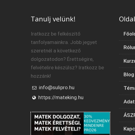
Tanulj velünk!
Oldal
Iratkozz be felkészítő
Főol
tanfolyamainkra. Jobb jegyet
Rólu
szeretnél a következő
dolgozatodon? Érettségire,
Kurz
felvételire készülsz? Iratkozz be
Blog
hozzánk!
info@sulipro.hu
Tém
https://mateking.hu
Adat
ÁSZ
Kapc