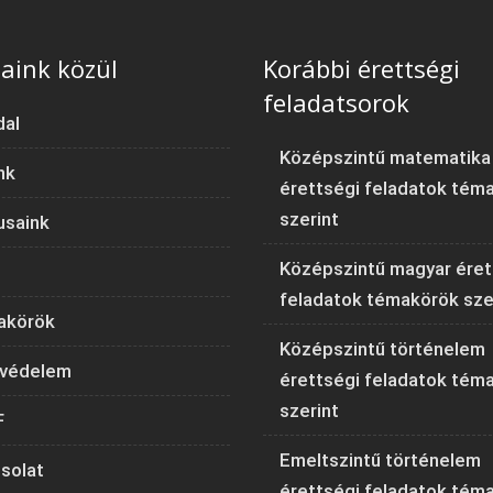
aink közül
Korábbi érettségi
feladatsorok
dal
Középszintű matematika
nk
érettségi feladatok tém
szerint
usaink
Középszintű magyar éret
feladatok témakörök sze
akörök
Középszintű történelem
védelem
érettségi feladatok tém
szerint
F
Emeltszintű történelem
solat
érettségi feladatok tém