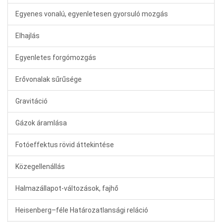
Egyenes vonalú, egyenletesen gyorsuló mozgás
Elhajlás
Egyenletes forgómozgás
Erővonalak sűrűsége
Gravitáció
Gázok áramlása
Fotóeffektus rövid áttekintése
Közegellenállás
Halmazállapot-változások, fajhő
Heisenberg–féle Határozatlansági reláció