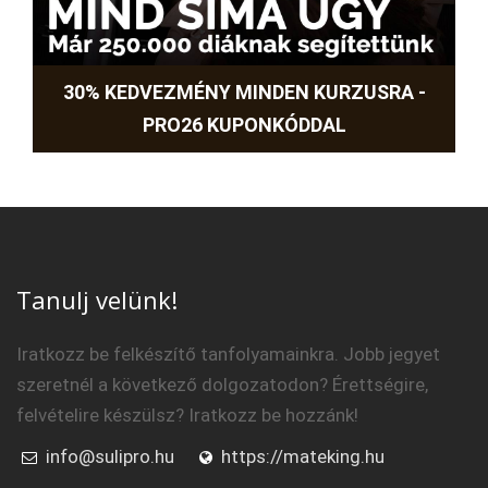
30% KEDVEZMÉNY MINDEN KURZUSRA -
PRO26 KUPONKÓDDAL
Tanulj velünk!
Iratkozz be felkészítő tanfolyamainkra. Jobb jegyet
szeretnél a következő dolgozatodon? Érettségire,
felvételire készülsz? Iratkozz be hozzánk!
info@sulipro.hu
https://mateking.hu