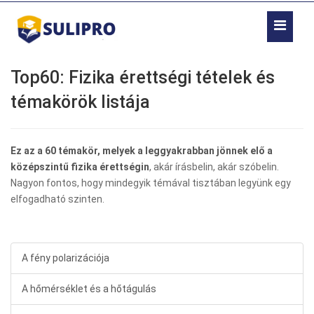
Top60: Fizika érettségi tételek és
témakörök listája
Ez az a 60 témakör, melyek a leggyakrabban jönnek elő a
középszintű fizika érettségin
, akár írásbelin, akár szóbelin.
Nagyon fontos, hogy mindegyik témával tisztában legyünk egy
elfogadható szinten.
A fény polarizációja
A hőmérséklet és a hőtágulás