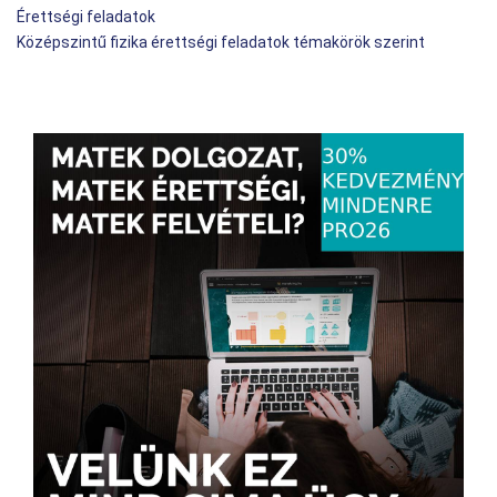
Érettségi feladatok
Középszintű fizika érettségi feladatok témakörök szerint