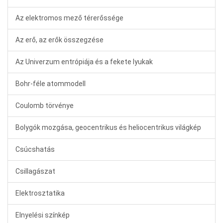
Az elektromos mező térerőssége
Az erő, az erők összegzése
Az Univerzum entrópiája és a fekete lyukak
Bohr-féle atommodell
Coulomb törvénye
Bolygók mozgása, geocentrikus és heliocentrikus világkép
Csúcshatás
Csillagászat
Elektrosztatika
Elnyelési színkép