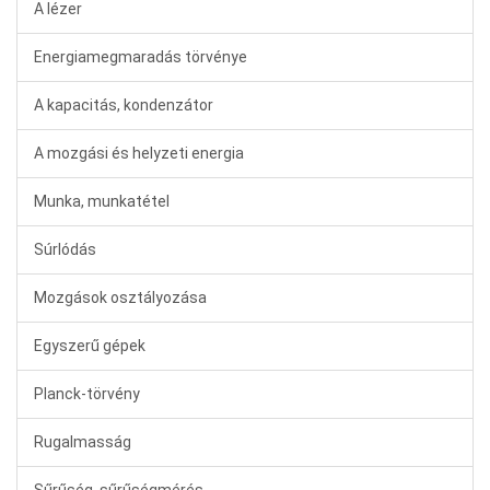
A lézer
Energiamegmaradás törvénye
A kapacitás, kondenzátor
A mozgási és helyzeti energia
Munka, munkatétel
Súrlódás
Mozgások osztályozása
Egyszerű gépek
Planck-törvény
Rugalmasság