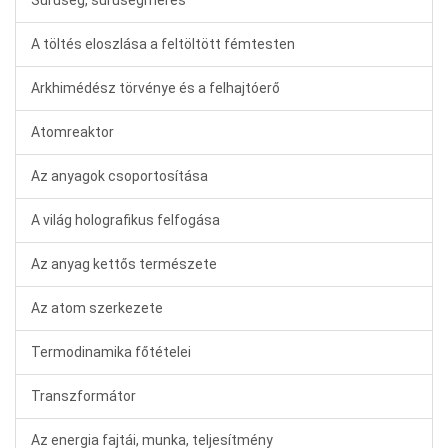
Sűrűség, sűrűségmérés
A töltés eloszlása a feltöltött fémtesten
Arkhimédész törvénye és a felhajtóerő
Atomreaktor
Az anyagok csoportosítása
A világ holografikus felfogása
Az anyag kettős természete
Az atom szerkezete
Termodinamika főtételei
Transzformátor
Az energia fajtái, munka, teljesítmény