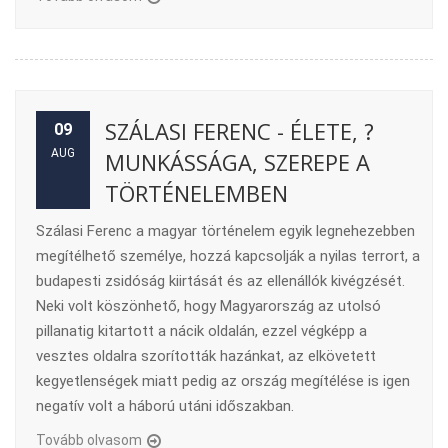
SZÁLASI FERENC - ÉLETE, ?
09
AUG
MUNKÁSSÁGA, SZEREPE A
TÖRTÉNELEMBEN
Szálasi Ferenc a magyar történelem egyik legnehezebben
megítélhető személye, hozzá kapcsolják a nyilas terrort, a
budapesti zsidóság kiirtását és az ellenállók kivégzését.
Neki volt köszönhető, hogy Magyarország az utolsó
pillanatig kitartott a nácik oldalán, ezzel végképp a
vesztes oldalra szorították hazánkat, az elkövetett
kegyetlenségek miatt pedig az ország megítélése is igen
negatív volt a háború utáni időszakban.
Tovább olvasom