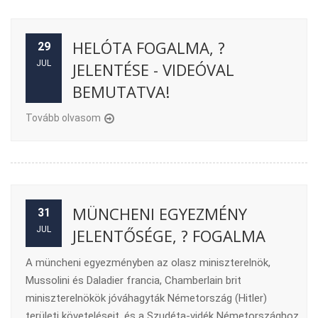
HELÓTA FOGALMA, ?
29
JUL
JELENTÉSE - VIDEÓVAL
BEMUTATVA!
Tovább olvasom
MÜNCHENI EGYEZMÉNY
31
JUL
JELENTŐSÉGE, ? FOGALMA
A müncheni egyezményben az olasz miniszterelnök,
Mussolini és Daladier francia, Chamberlain brit
miniszterelnökök jóváhagyták Németország (Hitler)
területi követeléseit, és a Szudéta-vidék Németországhoz