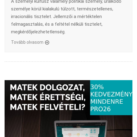
A személyi kultusz valamely politikai személy, uralkodó
személye körül kialakulú túlzott, természetellenes,
irracionális tisztelet. Jellemzői a mértéktelen
felmagasztalás, és a feltétel nélküli tisztelet,
megkérdőjelezhetetlenség.
Tovább olvasom