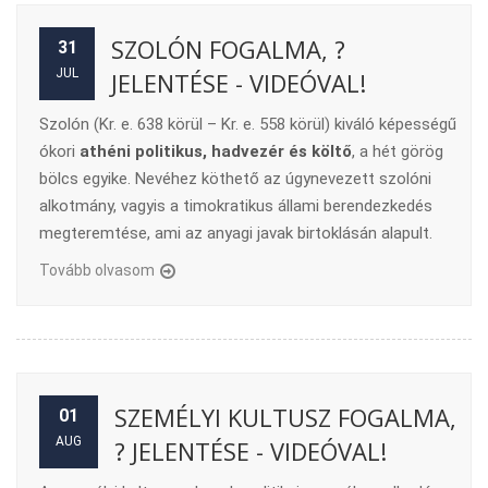
SZOLÓN FOGALMA, ?
31
JUL
JELENTÉSE - VIDEÓVAL!
Szolón (Kr. e. 638 körül – Kr. e. 558 körül) kiváló képességű
ókori
athéni politikus, hadvezér és költő
, a hét görög
bölcs egyike. Nevéhez köthető az úgynevezett szolóni
alkotmány, vagyis a timokratikus állami berendezkedés
megteremtése, ami az anyagi javak birtoklásán alapult.
Tovább olvasom
SZEMÉLYI KULTUSZ FOGALMA,
01
AUG
? JELENTÉSE - VIDEÓVAL!