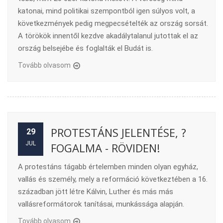
katonai, mind politikai szempontból igen súlyos volt, a
következmények pedig megpecsételték az ország sorsát.
A törökök innentől kezdve akadálytalanul jutottak el az
ország belsejébe és foglalták el Budát is.
Tovább olvasom
PROTESTÁNS JELENTÉSE, ?
29
JUL
FOGALMA - RÖVIDEN!
A protestáns tágabb értelemben minden olyan egyház,
vallás és személy, mely a reformáció következtében a 16.
században jött létre Kálvin, Luther és más más
vallásreformátorok tanításai, munkássága alapján.
Tovább olvasom