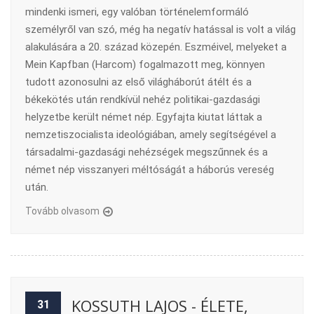
mindenki ismeri, egy valóban történelemformáló
személyről van szó, még ha negatív hatással is volt a világ
alakulására a 20. század közepén. Eszméivel, melyeket a
Mein Kapfban (Harcom) fogalmazott meg, könnyen
tudott azonosulni az első világháborút átélt és a
békekötés után rendkívül nehéz politikai-gazdasági
helyzetbe került német nép. Egyfajta kiutat láttak a
nemzetiszocialista ideológiában, amely segítségével a
társadalmi-gazdasági nehézségek megszűnnek és a
német nép visszanyeri méltóságát a háborús vereség
után.
Tovább olvasom
KOSSUTH LAJOS - ÉLETE,
31