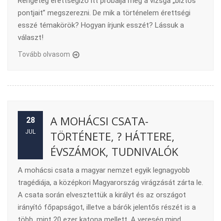
Rengeteg érettségiző itt próbálja meg a vizsga „biztos
pontjait” megszerezni. De mik a történelem érettségi
esszé témakörök? Hogyan írjunk esszét? Lássuk a
választ!
Tovább olvasom
A MOHÁCSI CSATA-
28
JUL
TÖRTÉNETE, ? HÁTTERE,
ÉVSZÁMOK, TUDNIVALÓK
A mohácsi csata a magyar nemzet egyik legnagyobb
tragédiája, a középkori Magyarország virágzását zárta le.
A csata során elvesztettük a királyt és az országot
irányító főpapságot, illetve a bárók jelentős részét is a
több, mint 20 ezer katona mellett. A vereség mind