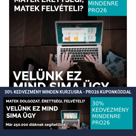
30% KEDVEZMÉNY MINDEN KURZUSRA - PRO26 KUPONKÓDDAL
30% KEDVEZMÉNY MINDEN KURZUSRA -
PRO26 KUPONKÓDDAL
A weboldal cookie-kat használ annak érdekében, hogy a lehető
Elfogadom
legjobb felhasználói élményt tudja nyújtani.
More info