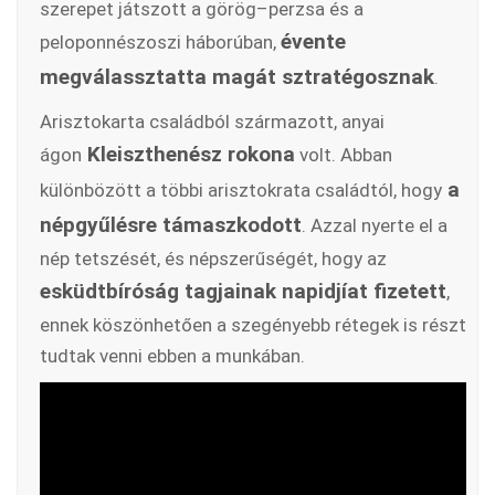
szerepet játszott a görög–perzsa és a
évente
peloponnészoszi háborúban,
megválassztatta magát sztratégosznak
.
Arisztokarta családból származott, anyai
Kleiszthenész rokona
ágon
volt. Abban
a
különbözött a többi arisztokrata családtól, hogy
népgyűlésre támaszkodott
. Azzal nyerte el a
nép tetszését, és népszerűségét, hogy az
esküdtbíróság tagjainak napidjíat fizetett
,
ennek köszönhetően a szegényebb rétegek is részt
tudtak venni ebben a munkában.