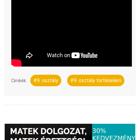
#9. osztály
#9. osztály történelem
Címkék: