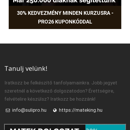
30% KEDVEZMÉNY MINDEN KURZUSRA -
PRO26 KUPONKÓDDAL
Tanulj velünk!
Iratkozz be felkészítő tanfolyamainkra. Jobb jegyet
szeretnél a következő dolgozatodon? Érettségire,
felvételire készülsz? Iratkozz be hozzánk!
info@sulipro.hu
https://mateking.hu