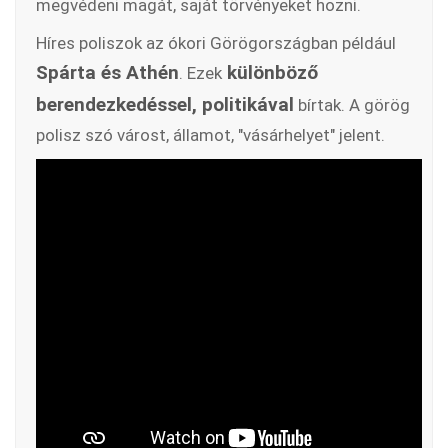
megvédeni magát, saját törvényeket hozni.
Híres poliszok az ókori Görögországban például
Spárta és Athén
különböző
. Ezek
berendezkedéssel, politikával
bírtak. A görög
polisz szó várost, államot, "vásárhelyet" jelent.