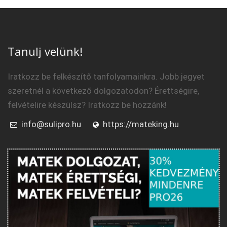
Tanulj velünk!
Iratkozz be felkészítő tanfolyamainkra. Jobb jegyet
szeretnél a következő dolgozatodon? Érettségire,
felvételire készülsz? Iratkozz be hozzánk!
info@sulipro.hu
https://mateking.hu