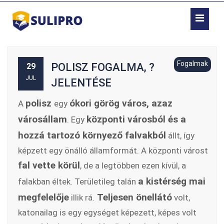
Fogalmak
POLISZ FOGALMA, ?
29
JUL
JELENTÉSE
polisz
ókori görög város, azaz
A
egy
városállam
központi városból és a
. Egy
hozzá tartozó környező falvakból
állt, így
képzett egy önálló államformát. A központi várost
fal vette körül
, de a legtöbben ezen kívül, a
a kistérség mai
falakban éltek. Területileg talán
megfelelője
Teljesen önellátó
illik rá.
volt,
katonailag is egy egységet képezett, képes volt