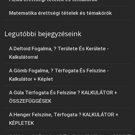
Matematika érettségi tételek és témakörök
Legutóbbi bejegyzéseink
A Deltoid Fogalma, ? Területe És Kerülete -
Kalkulátorral
A Gömb Fogalma, ? Térfogata És Felszíne -
Kalkulátor + Képlet
A Gúla Térfogata És Felszíne ? KALKULÁTOR +
ÖSSZEFÜGGÉSEK
A Henger Felszíne, Térfogata ? KALKULÁTOR +
KÉPLETEK