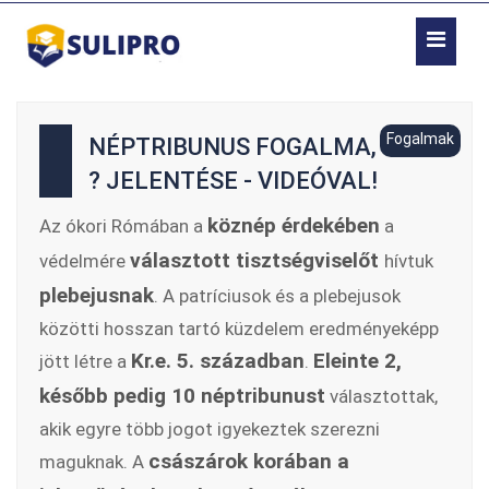
Fogalmak
NÉPTRIBUNUS FOGALMA,
? JELENTÉSE - VIDEÓVAL!
köznép érdekében
Az ókori Rómában a
a
választott
tisztségviselőt
védelmére
hívtuk
plebejusnak
. A patríciusok és a plebejusok
közötti hosszan tartó küzdelem eredményeképp
Kr.e. 5. században
Eleinte 2,
jött létre a
.
később pedig 10 néptribunust
választottak,
akik egyre több jogot igyekeztek szerezni
császárok korában a
maguknak. A