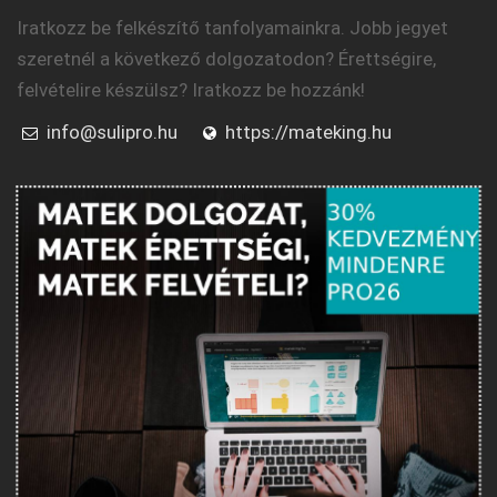
Iratkozz be felkészítő tanfolyamainkra. Jobb jegyet
szeretnél a következő dolgozatodon? Érettségire,
felvételire készülsz? Iratkozz be hozzánk!
info@sulipro.hu
https://mateking.hu