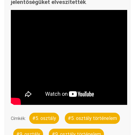
jelentőségüket elveszítették
.
#5. osztály
#5. osztály történelem
Címkék:
#9. osztály
#9. osztály történelem