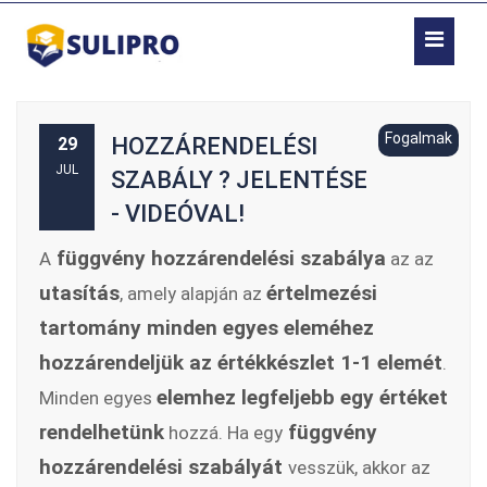
Fogalmak
HOZZÁRENDELÉSI
29
JUL
SZABÁLY ? JELENTÉSE
- VIDEÓVAL!
függvény hozzárendelési szabálya
A
az az
utasítás
értelmezési
, amely alapján az
tartomány minden egyes eleméhez
hozzárendeljük az értékkészlet 1-1 elemét
.
elemhez legfeljebb egy értéket
Minden egyes
rendelhetünk
függvény
hozzá. Ha egy
hozzárendelési szabályát
vesszük, akkor az