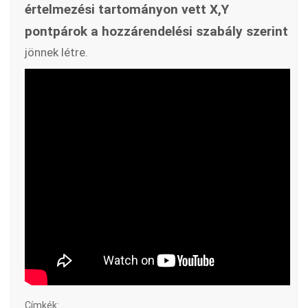
értelmezési tartományon vett X,Y
pontpárok a hozzárendelési szabály szerint
jönnek létre.
Címkék: