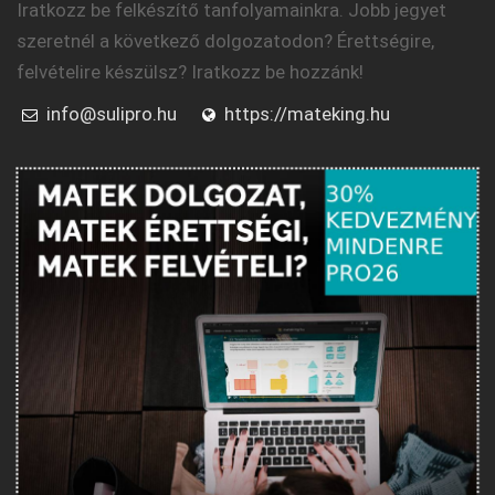
Iratkozz be felkészítő tanfolyamainkra. Jobb jegyet
szeretnél a következő dolgozatodon? Érettségire,
felvételire készülsz? Iratkozz be hozzánk!
info@sulipro.hu
https://mateking.hu