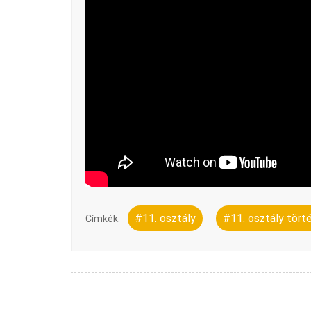
#11. osztály
#11. osztály tör
Címkék: