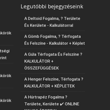
Legutóbbi bejegyzéseink
A Deltoid Fogalma, ? Területe
És Kerülete - Kalkulátorral
akörök
A Gömb Fogalma, ? Térfogata
És Felszíne - Kalkulátor + Képlet
tségi
A Gúla Térfogata És Felszíne ?
rint
KALKULÁTOR +
ÖSSZEFÜGGÉSEK
akörök
A Henger Felszíne, Térfogata ?
KALKULÁTOR + KÉPLETEK
A Húrtrapéz Fogalma ?
akörök
Területe, Kerülete ✔️ ONLINE