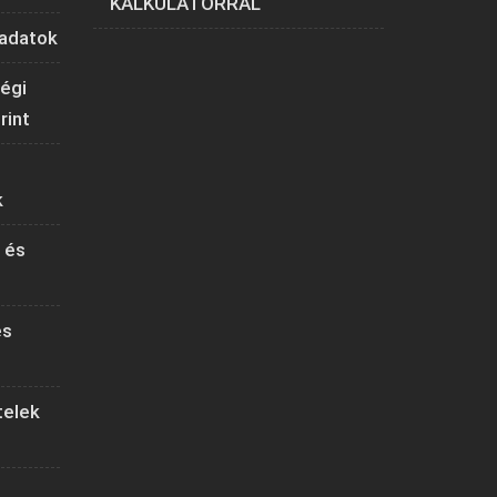
KALKULÁTORRAL
ladatok
ségi
rint
k
 és
és
telek