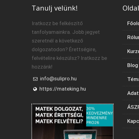
Tanulj velünk!
Oldal
Iratkozz be felkészítő
Főol
tanfolyamainkra. Jobb jegyet
Rólu
szeretnél a következő
dolgozatodon? Érettségire,
Kurz
felvételire készülsz? Iratkozz be
Blog
hozzánk!
info@sulipro.hu
Tém
https://mateking.hu
Adat
ÁSZ
Kapc