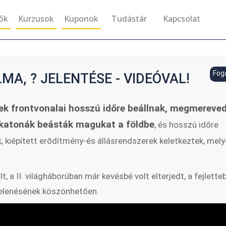
tők
Kurzusok
Kuponok
Tudástár
Kapcsolat
Fog
A, ? JELENTÉSE - VIDEÓVAL!
ek frontvonalai hosszú időre beállnak, megmereve
katonák beásták magukat a földbe
, és hosszú időre
k, kiépített erődítmény-és állásrendszerek keletkeztek, mel
t, a II. világháborúban már kevésbé volt elterjedt, a fejlette
jelenésének köszönhetően.