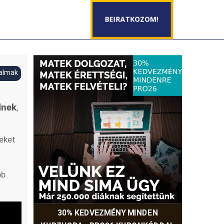
BEIRATKOZOM!
almak
dnek
,
yeket
bb
30% KEDVEZMÉNY MINDEN