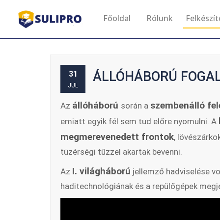
Főoldal
Rólunk
Felkészí
ÁLLÓHÁBORÚ FOGALM
31
JUL
állóháború
szembenálló fel
Az
során a
emiatt egyik fél sem tud előre nyomulni. A
megmerevenedett frontok
, lövészárko
tüzérségi tűzzel akartak bevenni.
I. világháború
Az
jellemző hadviselése vol
haditechnológiának és a repülőgépek meg