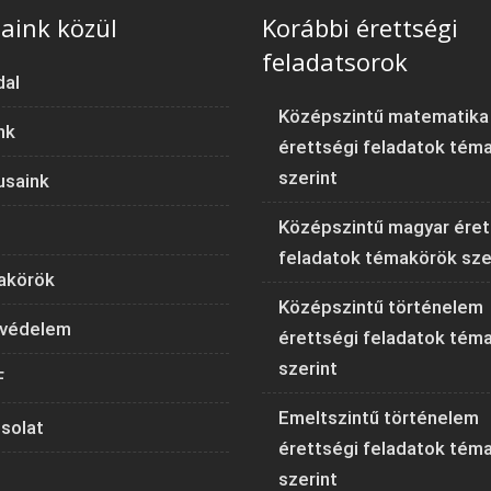
aink közül
Korábbi érettségi
feladatsorok
dal
Középszintű matematika
nk
érettségi feladatok tém
szerint
usaink
Középszintű magyar éret
feladatok témakörök sze
akörök
Középszintű történelem
védelem
érettségi feladatok tém
szerint
F
Emeltszintű történelem
solat
érettségi feladatok tém
szerint