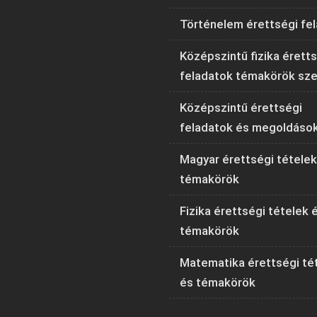
Történelem érettségi fe
Középszintű fizika érett
feladatok témakörök sze
Középszintű érettségi
feladatok és megoldáso
Magyar érettségi tételek
témakörök
Fizika érettségi tételek 
témakörök
Matematika érettségi té
és témakörök