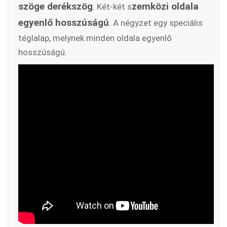
szöge derékszög
zemközi oldala
. Két-két s
egyenlő hosszúságú
. A négyzet egy speciális
téglalap, melynek minden oldala egyenlő
hosszúságú.