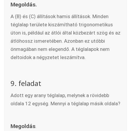
Megoldás.
A (B) és (C) állítások hamis állítások. Minden
téglalap területe kiszámítható trigonometikus
úton is, például az átlói által közbezárt szög és az
átlóhossz ismeretében. Azonban ez utóbbi
önmagában nem elegendő. A téglalapok nem
deltoidok a négyzetet leszámítva.
9. feladat
Adott egy arany téglalap, melynek a rövidebb
oldala 12 egység. Mennyi a téglalap másik oldala?
Megoldás
.