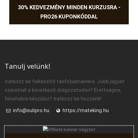
30% KEDVEZMÉNY MINDEN KURZUSRA -
PRO26 KUPONKÓDDAL
Tanulj velünk!
Iratkozz be felkészítő tanfolyamainkra. Jobb jegyet
szeretnél a következő dolgozatodon? Érettségire,
felvételire készülsz? Iratkozz be hozzánk!
info@sulipro.hu
https://mateking.hu