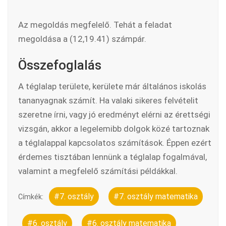
Az megoldás megfelelő. Tehát a feladat
megoldása a (12,19.41) számpár.
Összefoglalás
A téglalap területe, kerülete már általános iskolás
tananyagnak számít. Ha valaki sikeres felvételit
szeretne írni, vagy jó eredményt elérni az érettségi
vizsgán, akkor a legelemibb dolgok közé tartoznak
a téglalappal kapcsolatos számítások. Éppen ezért
érdemes tisztában lennünk a téglalap fogalmával,
valamint a megfelelő számítási példákkal.
#7. osztály
#7. osztály matematika
Címkék:
#6. osztály
#6. osztály matematika