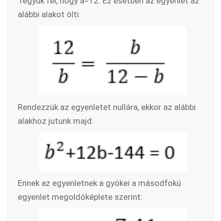
Tegyük fel, hogy a=12. Ez esetben az egyenlet az
alábbi alakot ölti:
Rendezzük az egyenletet nullára, ekkor az alábbi
alakhoz jutunk majd:
Ennek az egyenletnek a gyökei a másodfokú
egyenlet megoldóképlete szerint: