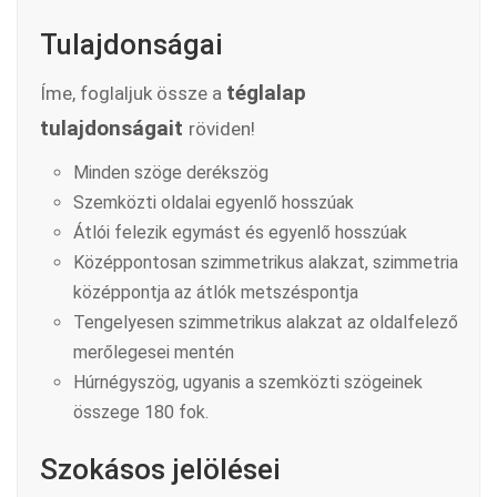
Tulajdonságai
téglalap
Íme, foglaljuk össze a
tulajdonságait
röviden!
Minden szöge derékszög
Szemközti oldalai egyenlő hosszúak
Átlói felezik egymást és egyenlő hosszúak
Középpontosan szimmetrikus alakzat, szimmetria
középpontja az átlók metszéspontja
Tengelyesen szimmetrikus alakzat az oldalfelező
merőlegesei mentén
Húrnégyszög, ugyanis a szemközti szögeinek
összege 180 fok.
Szokásos jelölései