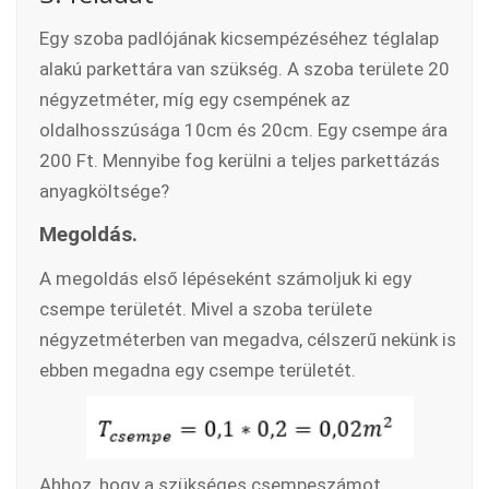
Egy szoba padlójának kicsempézéséhez téglalap
alakú parkettára van szükség. A szoba területe 20
négyzetméter, míg egy csempének az
oldalhosszúsága 10cm és 20cm. Egy csempe ára
200 Ft. Mennyibe fog kerülni a teljes parkettázás
anyagköltsége?
Megoldás.
A megoldás első lépéseként számoljuk ki egy
csempe területét. Mivel a szoba területe
négyzetméterben van megadva, célszerű nekünk is
ebben megadna egy csempe területét.
Ahhoz, hogy a szükséges csempeszámot