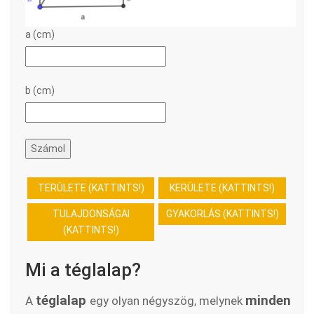
a (cm)
b (cm)
Számol
TERÜLETE (KATTINTS!)
KERÜLETE (KATTINTS!)
TULAJDONSÁGAI
GYAKORLÁS (KATTINTS!)
(KATTINTS!)
Mi a téglalap?
téglalap
minden
A
egy olyan négyszög, melynek