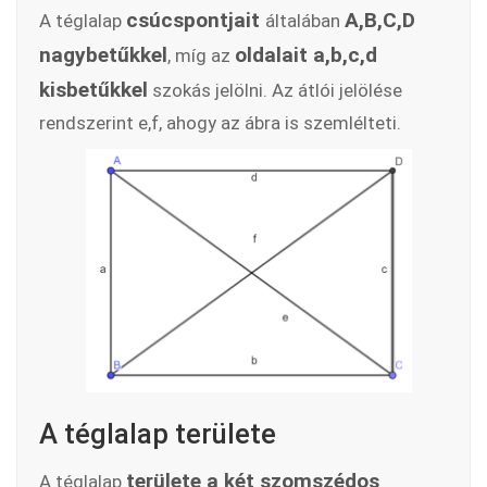
csúcspontjait
A,B,C,D
A téglalap
általában
nagybetűkkel
oldalait a,b,c,d
, míg az
kisbetűkkel
szokás jelölni. Az átlói jelölése
rendszerint e,f, ahogy az ábra is szemlélteti.
A téglalap területe
területe a két szomszédos
A téglalap