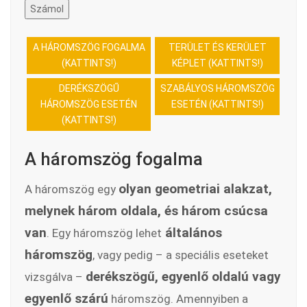
Számol
A HÁROMSZÖG FOGALMA
TERÜLET ÉS KERÜLET
(KATTINTS!)
KÉPLET (KATTINTS!)
DERÉKSZÖGŰ
SZABÁLYOS HÁROMSZÖG
HÁROMSZÖG ESETÉN
ESETÉN (KATTINTS!)
(KATTINTS!)
A háromszög fogalma
olyan geometriai alakzat,
A háromszög egy
melynek három oldala, és három csúcsa
van
általános
. Egy háromszög lehet
háromszög
, vagy pedig – a speciális eseteket
derékszögű, egyenlő oldalú vagy
vizsgálva –
egyenlő szárú
háromszög. Amennyiben a