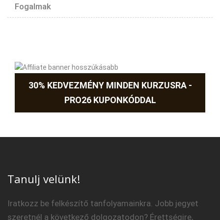
Fogalmak
30% KEDVEZMÉNY MINDEN KURZUSRA -
PRO26 KUPONKÓDDAL
Tanulj velünk!
Iratkozz be felkészítő tanfolyamainkra. Jobb jegyet
szeretnél a következő dolgozatodon? Érettségire,