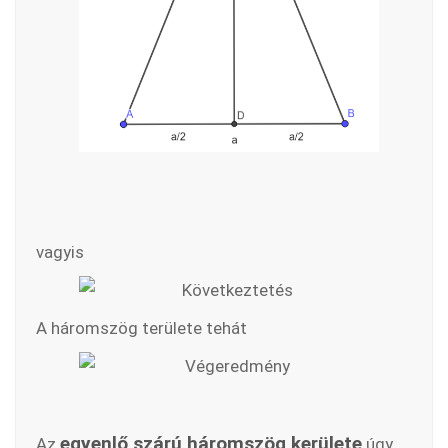
vagyis
A háromszög területe tehát
egyenlő szárú háromszög kerülete
Az
úgy