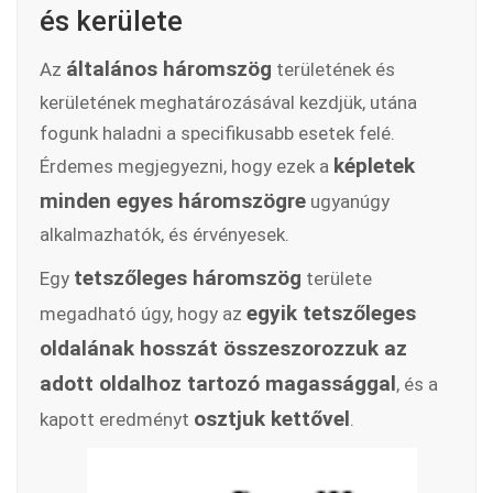
és kerülete
általános háromszög
Az
területének és
kerületének meghatározásával kezdjük, utána
fogunk haladni a specifikusabb esetek felé.
k
épletek
Érdemes megjegyezni, hogy ezek a
minden egyes háromszögre
ugyanúgy
alkalmazhatók, és érvényesek.
tetszőleges háromszög
Egy
területe
egyik tetszőleges
megadható úgy, hogy az
oldalának hosszát összeszorozzuk az
adott oldalhoz tartozó magassággal
, és a
osztjuk kettővel
kapott eredményt
.