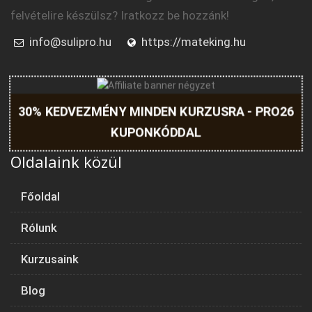
felvételire készülsz? Iratkozz be hozzánk!
info@sulipro.hu
https://mateking.hu
30% KEDVEZMÉNY MINDEN KURZUSRA - PRO26
KUPONKÓDDAL
Oldalaink közül
Főoldal
Rólunk
Kurzusaink
Blog