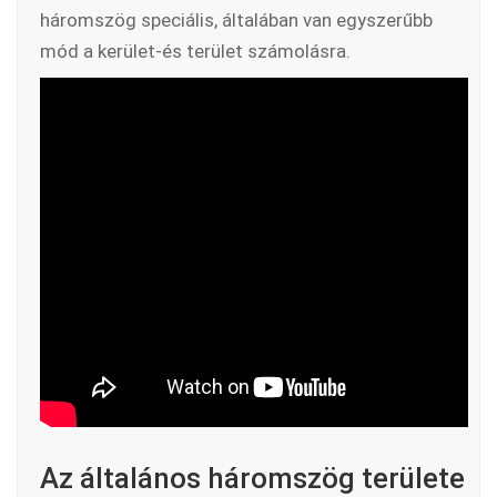
háromszög speciális, általában van egyszerűbb
mód a kerület-és terület számolásra.
Az általános háromszög területe