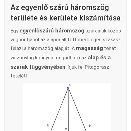
Az egyenlő szárú háromszög
területe és kerülete kiszámítása
egyenlőszárú háromszög
Egy
szárainak közös
végpontjából az alapra állított merőleges szakasz
magasság
felezi a háromszög alapját. A
tehát
alap és a
viszonylag könnyen megadható az
szárak függvényében
, írjuk fel Pitagorasz
tételét!